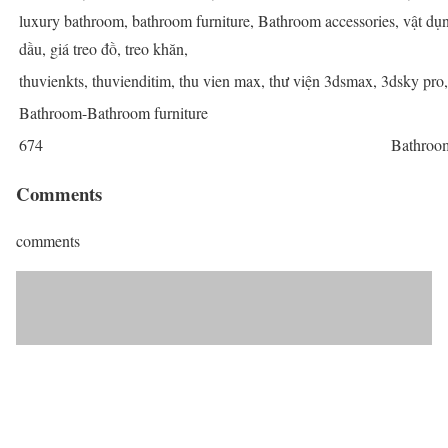
luxury bathroom, bathroom furniture, Bathroom accessories, vật dụn
dầu, giá treo đồ, treo khăn,
thuvienkts, thuvienditim, thu vien max, thư viện 3dsmax, 3dsky pro
Bathroom-Bathroom furniture
674
Bathroom
Comments
comments