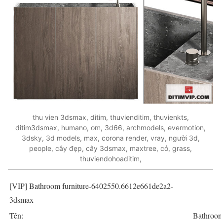
thu vien 3dsmax, ditim, thuvienditim, thuvienkts,
ditim3dsmax, humano, om, 3d66, archmodels, evermotion,
3dsky, 3d models, max, corona render, vray, người 3d,
people, cây đẹp, cây 3dsmax, maxtree, cỏ, grass,
thuviendohoaditim,
[VIP] Bathroom furniture-6402550.6612e661de2a2-
3dsmax
Tên:
Bathroom