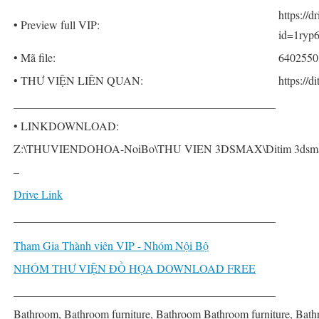
https://
• Preview full VIP:
id=1ry
• Mã file:
6402550
• THƯ VIỆN LIÊN QUAN:
https://
______________________________________________
• LINKDOWNLOAD:
Z:\THUVIENDOHOA-NoiBo\THU VIEN 3DSMAX\Ditim 3dsmax PR
–
Drive Link
______________________________________________
Tham Gia Thành viên VIP - Nhóm Nội Bộ
NHÓM THƯ VIỆN ĐỒ HỌA DOWNLOAD FREE
______________________________________________
Bathroom, Bathroom furniture, Bathroom Bathroom furniture, Bath