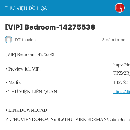
THƯ VIỆN ĐỒ HỌA
[VIP] Bedroom-14275538
DT thuvien
3 năm trước
[VIP] Bedroom-14275538
https://
• Preview full VIP:
TPZv2Rj
• Mã file:
1427553
• THƯ VIỆN LIÊN QUAN:
https://
______________________________________________
• LINKDOWNLOAD:
Z:\THUVIENDOHOA-NoiBo\THU VIEN 3DSMAX\Ditim 3dsmax 
–