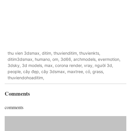
thu vien 3dsmax, ditim, thuvienditim, thuvienkts,
ditim3dsmax, humano, om, 3d66, archmodels, evermotion,
3dsky, 3d models, max, corona render, vray, người 3d,
people, cây đẹp, cây 3dsmax, maxtree, cỏ, grass,
thuviendohoaditim,
Comments
comments