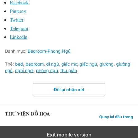
Facebook
Pinterest
Twitter
Telegram
Linkedin
Danh mục:
Bedroom-Phòng Ngủ
Thẻ:
bed
,
bedroom
,
đi ngủ
,
giấc mơ
,
giấc ngủ
,
giường
,
giường
ngủ
,
nghỉ ngơi
,
phòng ngủ
,
thư giản
Để lại nhận xét
THƯ VIỆN ĐỒ HỌA
Quay lại đầu trang
Exit mobile version