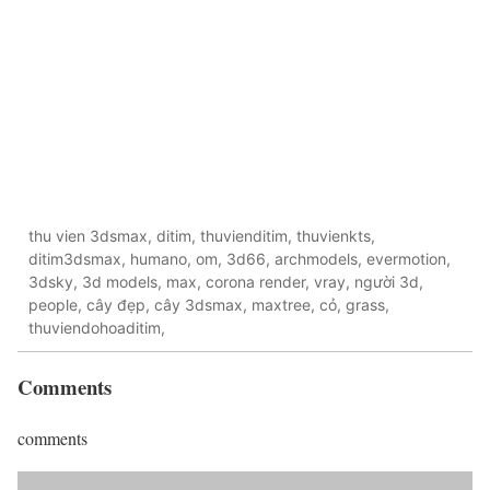
thu vien 3dsmax, ditim, thuvienditim, thuvienkts,
ditim3dsmax, humano, om, 3d66, archmodels, evermotion,
3dsky, 3d models, max, corona render, vray, người 3d,
people, cây đẹp, cây 3dsmax, maxtree, cỏ, grass,
thuviendohoaditim,
Comments
comments