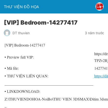
THƯ VIỆN ĐỒ HỌA
[VIP] Bedroom-14277417
DT thuvien
3 năm trước
[VIP] Bedroom-14277417
https://
• Preview full VIP:
TPZv2Rj
• Mã file:
1427741
• THƯ VIỆN LIÊN QUAN:
https://
______________________________________________
• LINKDOWNLOAD:
Z:\THUVIENDOHOA-NoiBo\THU VIEN 3DSMAX\Ditim 3dsmax 
–