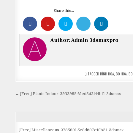
Share this...
Author:
Admin 3dsmaxpro
TAGGED
BÌNH HOA
,
BÓ HOA
,
BO
Điều
← [Free] Plants Indoor-3933985.61ed8d2f44bf1-3dsmax
hướng
bài
viết
[Free] Miscellaneous-2785991.5e8d697c49b24-3dsmax