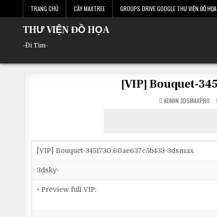
Skip
TRANG CHỦ
CÂY MAXTREE
GROUPS DRIVE GOOGLE THƯ VIỆN ĐỒ HỌA 
to
content
THƯ VIỆN ĐỒ HỌA
-Đi Tìm-
[VIP] Bouquet-3
ADMIN 3DSMAXPRO
[VIP] Bouquet-3451730.60ae637c5b433-3dsmax
3dsky-
• Preview full VIP: