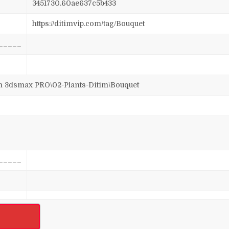
3451730.60ae637c5b433
https://ditimvip.com/tag/Bouquet
_____
dsmax PRO\02-Plants-Ditim\Bouquet
_____