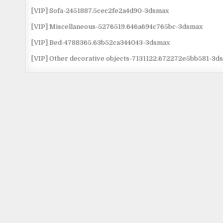
[VIP] Sofa-2451887.5cec2fe2a4d90-3dsmax
[VIP] Miscellaneous-5276519.646a694c765bc-3dsmax
[VIP] Bed-4788365.63b52ca344043-3dsmax
[VIP] Other decorative objects-7131122.672272e5bb581-3d