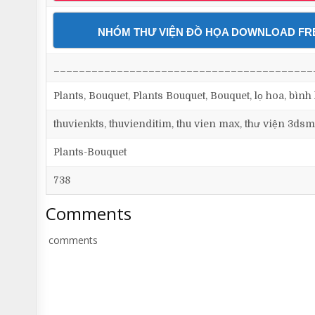
NHÓM THƯ VIỆN ĐỒ HỌA DOWNLOAD FR
_________________________________________
Plants, Bouquet, Plants Bouquet, Bouquet, lọ hoa, bình 
thuvienkts, thuvienditim, thu vien max, thư viện 3dsm
Plants-Bouquet
738
Comments
comments