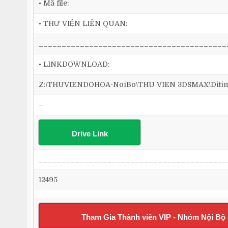
• Mã file:
• THƯ VIỆN LIÊN QUAN:
_________________________________________
• LINKDOWNLOAD:
Z:\THUVIENDOHOA-NoiBo\THU VIEN 3DSMAX\Ditim 3
–
Drive Link
_________________________________________
12495
Tham Gia Thành viên VIP - Nhóm Nội Bộ