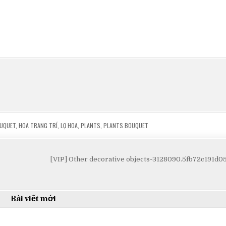
UQUET
,
HOA TRANG TRÍ
,
LỌ HOA
,
PLANTS
,
PLANTS BOUQUET
[VIP] Other decorative objects-3128090.5fb72c191d
Bài viết mới