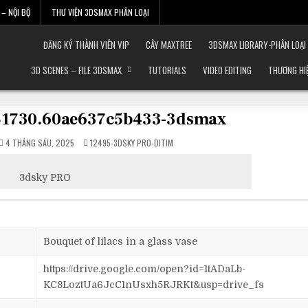
– NỘI BỘ
THƯ VIỆN 3DSMAX PHÂN LOẠI
ĐĂNG KÝ THÀNH VIÊN VIP
CÂY MAXTREE
3DSMAX LIBRARY-PHÂN LOẠI
3D SCENES – FILE 3DSMAX
TUTORIALS
VIDEO EDITING
THƯƠNG HI
451730.60ae637c5b433-3dsmax
POSTED
4 THÁNG SÁU, 2025
12495-3DSKY PRO-DITIM
IN
3dsky PRO
Bouquet of lilacs in a glass vase
https://drive.google.com/open?id=1tADaLb-
KC8LoztUa6JcC1nUsxh5RJRKt&usp=drive_fs