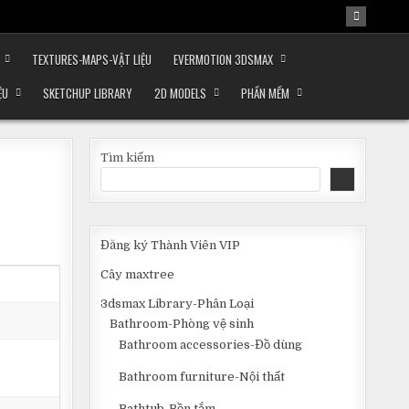
TEXTURES-MAPS-VẬT LIỆU
EVERMOTION 3DSMAX
ỆU
SKETCHUP LIBRARY
2D MODELS
PHẦN MỀM
Tìm kiếm
Đăng ký Thành Viên VIP
Cây maxtree
3dsmax Library-Phân Loại
Bathroom-Phòng vệ sinh
Bathroom accessories-Đồ dùng
Bathroom furniture-Nội thất
Bathtub-Bồn tắm