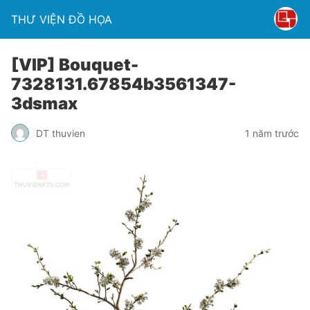
THƯ VIỆN ĐỒ HỌA
[VIP] Bouquet-
7328131.67854b3561347-
3dsmax
DT thuvien
1 năm trước