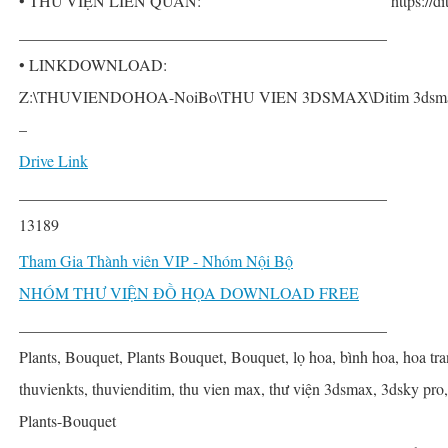
• THƯ VIỆN LIÊN QUAN:
https://
______________________________________________
• LINKDOWNLOAD:
Z:\THUVIENDOHOA-NoiBo\THU VIEN 3DSMAX\Ditim 3dsmax P
–
Drive Link
______________________________________________
13189
Tham Gia Thành viên VIP - Nhóm Nội Bộ
NHÓM THƯ VIỆN ĐỒ HỌA DOWNLOAD FREE
______________________________________________
Plants, Bouquet, Plants Bouquet, Bouquet, lọ hoa, bình hoa, hoa tran
thuvienkts, thuvienditim, thu vien max, thư viện 3dsmax, 3dsky pro
Plants-Bouquet