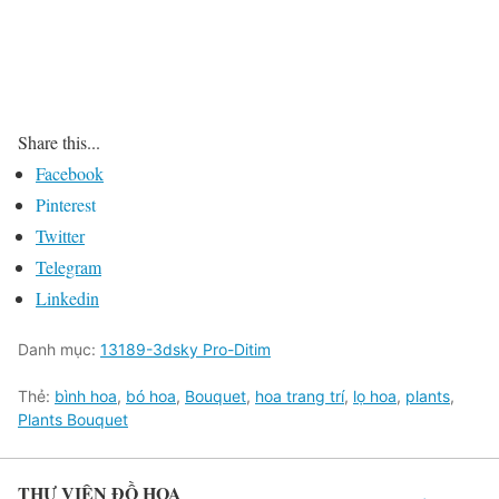
Share this...
Facebook
Pinterest
Twitter
Telegram
Linkedin
Danh mục:
13189-3dsky Pro-Ditim
Thẻ:
bình hoa
,
bó hoa
,
Bouquet
,
hoa trang trí
,
lọ hoa
,
plants
,
Plants Bouquet
THƯ VIỆN ĐỒ HỌA