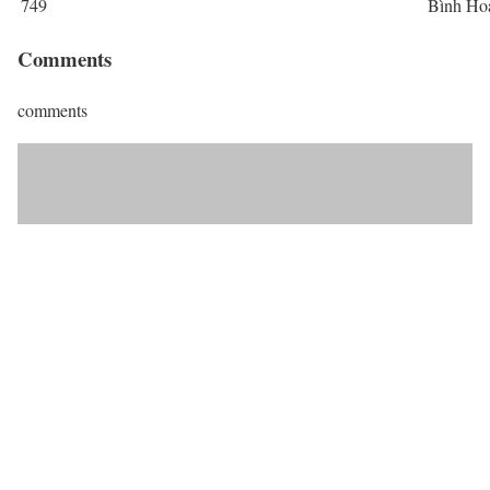
749
Bình Ho
Comments
comments