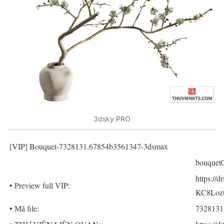
3dsky PRO
[VIP] Bouquet-7328131.67854b3561347-3dsmax
bouquet
https://
• Preview full VIP:
KC8Lozt
• Mã file:
7328131