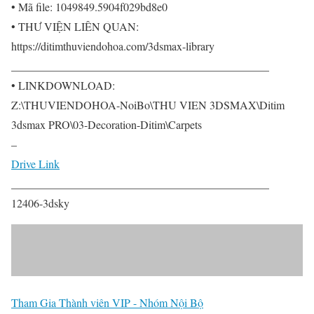
• Mã file: 1049849.5904f029bd8e0
• THƯ VIỆN LIÊN QUAN:
https://ditimthuviendohoa.com/3dsmax-library
______________________________________________
• LINKDOWNLOAD:
Z:\THUVIENDOHOA-NoiBo\THU VIEN 3DSMAX\Ditim
3dsmax PRO\03-Decoration-Ditim\Carpets
–
Drive Link
______________________________________________
12406-3dsky
Tham Gia Thành viên VIP - Nhóm Nội Bộ