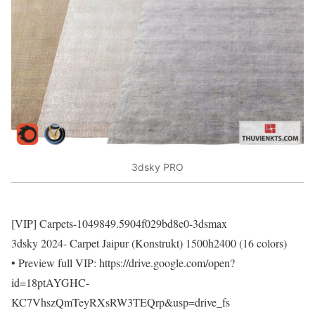
3dsky PRO
[VIP] Carpets-1049849.5904f029bd8e0-3dsmax
3dsky 2024- Carpet Jaipur (Konstrukt) 1500h2400 (16 colors)
• Preview full VIP: https://drive.google.com/open?
id=18ptAYGHC-
KC7VhszQmTeyRXsRW3TEQrp&usp=drive_fs