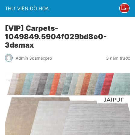
THƯ VIỆN ĐỒ HỌA
[VIP] Carpets-
1049849.5904f029bd8e0-
3dsmax
Admin 3dsmaxpro
3 năm trước