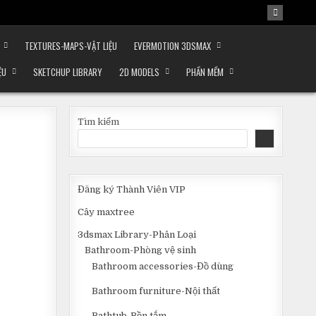
TEXTURES-MAPS-VẬT LIỆU
EVERMOTION 3DSMAX
ỆU
SKETCHUP LIBRARY
2D MODELS
PHẦN MỀM
Tìm kiếm
Đăng ký Thành Viên VIP
Cây maxtree
3dsmax Library-Phân Loại
Bathroom-Phòng vệ sinh
Bathroom accessories-Đồ dùng
Bathroom furniture-Nội thất
Bathtub-Bồn tắm