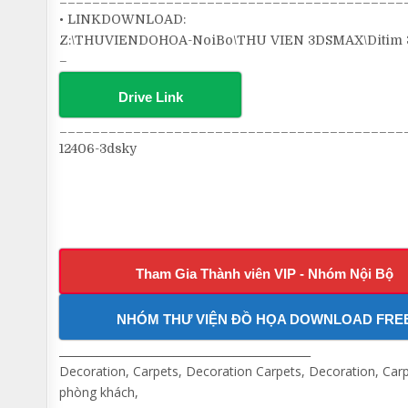
• LINKDOWNLOAD:
Z:\THUVIENDOHOA-NoiBo\THU VIEN 3DSMAX\Ditim 3d
–
Drive Link
__________________________________________
12406-3dsky
Tham Gia Thành viên VIP - Nhóm Nội Bộ
NHÓM THƯ VIỆN ĐỒ HỌA DOWNLOAD FRE
______________________________________________
Decoration, Carpets, Decoration Carpets, Decoration, Carp
phòng khách,