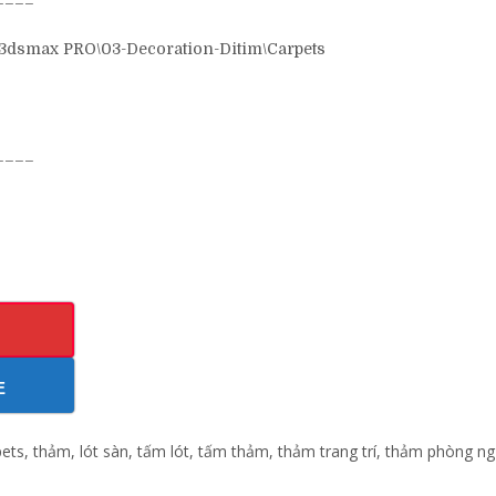
smax PRO\03-Decoration-Ditim\Carpets
____
E
ets, thảm, lót sàn, tấm lót, tấm thảm, thảm trang trí, thảm phòng n