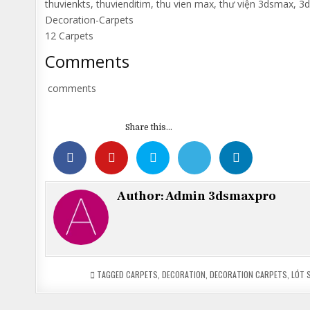
thuvienkts, thuvienditim, thu vien max, thư viện 3dsmax, 3
Decoration-Carpets
12 Carpets
Comments
comments
Share this...
Author:
Admin 3dsmaxpro
TAGGED
CARPETS
,
DECORATION
,
DECORATION CARPETS
,
LÓT 