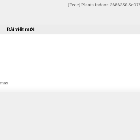
[Free] Plants Indoor-2656258.5e0
Bài viết mới
smax