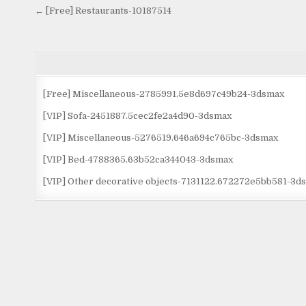
Điều
← [Free] Restaurants-10187514
hướng
bài
viết
[Free] Miscellaneous-2785991.5e8d697c49b24-3dsmax
[VIP] Sofa-2451887.5cec2fe2a4d90-3dsmax
[VIP] Miscellaneous-5276519.646a694c765bc-3dsmax
[VIP] Bed-4788365.63b52ca344043-3dsmax
[VIP] Other decorative objects-7131122.672272e5bb581-3d