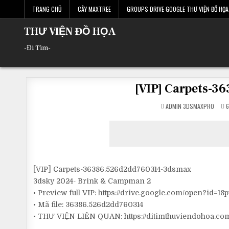
Skip
TRANG CHỦ
CÂY MAXTREE
GROUPS DRIVE GOOGLE THƯ VIỆN ĐỒ HỌA 
to
content
THƯ VIỆN ĐỒ HỌA
-Đi Tìm-
[VIP] Carpets-
ADMIN 3DSMAXPRO
6
[VIP] Carpets-36386.526d2dd760314-3dsmax
3dsky 2024- Brink & Campman 2
• Preview full VIP: https://drive.google.com/open
• Mã file: 36386.526d2dd760314
• THƯ VIỆN LIÊN QUAN: https://ditimthuviendohoa.co
__________________________________________