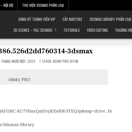
– NỘI BỘ
THƯ VIỆN 3DSMAX PHÂN LOẠI
ĐĂNG KÝ THÀNH VIÊN VIP
CÂY MAXTREE
3DSMAX LIBRARY-PHÂN LOẠI
3D SCENES – FILE 3DSMAX
TUTORIALS
VIDEO EDITING
THƯƠNG HI
36386.526d2dd760314-3dsmax
POSTED
 THÁNG MƯỜI MỘT, 2023
12406-3DSKY PRO-DITIM
IN
3dsky PRO
?id=18ptAYGHC-KC7VhszQmTeyRXsRW3TEQrp&usp=drive_fs
m/3dsmax-library
____