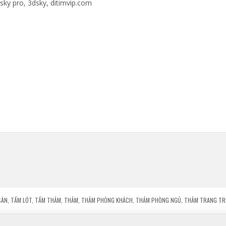
dsky pro, 3dsky, ditimvip.com
SÀN
,
TẤM LÓT
,
TẤM THẢM
,
THẢM
,
THẢM PHÒNG KHÁCH
,
THẢM PHÒNG NGỦ
,
THẢM TRANG TR