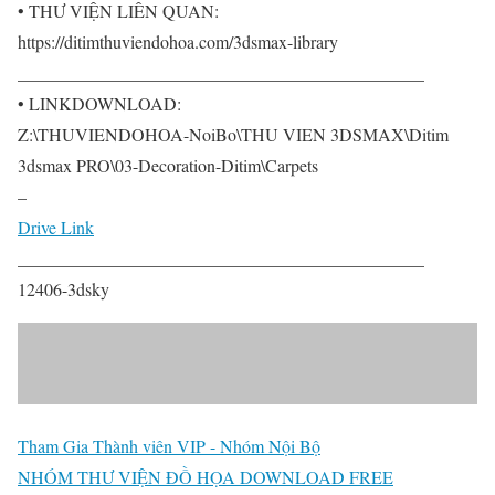
• THƯ VIỆN LIÊN QUAN:
https://ditimthuviendohoa.com/3dsmax-library
______________________________________________
• LINKDOWNLOAD:
Z:\THUVIENDOHOA-NoiBo\THU VIEN 3DSMAX\Ditim
3dsmax PRO\03-Decoration-Ditim\Carpets
–
Drive Link
______________________________________________
12406-3dsky
Tham Gia Thành viên VIP - Nhóm Nội Bộ
NHÓM THƯ VIỆN ĐỒ HỌA DOWNLOAD FREE