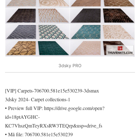
3dsky PRO
[VIP] Carpets-706700.581e15e530239-3dsmax
3dsky 2024- Carpet collections-1
• Preview full VIP: https://drive.google.com/open?
id=18ptAYGHC-
KC7VhszQmTeyRXsRW3TEQrp&usp=drive_fs
• Mã file: 706700.581e15e530239