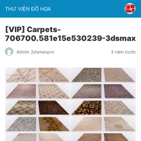
THƯ VIỆN ĐỒ HỌA
[VIP] Carpets-
706700.581e15e530239-3dsmax
Admin 3dsmaxpro
3 năm trước