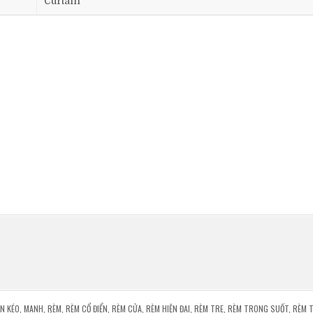
Curtain
N KÉO
,
MANH
,
RÈM
,
RÈM CỔ ĐIỂN
,
RÈM CỬA
,
RÈM HIỆN ĐẠI
,
RÈM TRE
,
RÈM TRONG SUỐT
,
RÈM 