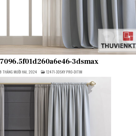
927096.5f01d260a6e46-3dsmax
POSTED
9 THÁNG MƯỜI HAI, 2024
12471-3DSKY PRO-DITIM
IN