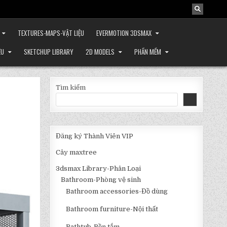
TEXTURES-MAPS-VẬT LIỆU
EVERMOTION 3DSMAX
ỆU
SKETCHUP LIBRARY
2D MODELS
PHẦN MỀM
Tìm kiếm
Đăng ký Thành Viên VIP
Cây maxtree
3dsmax Library-Phân Loại
Bathroom-Phòng vệ sinh
Bathroom accessories-Đồ dùng
Bathroom furniture-Nội thất
Bathtub-Bồn tắm