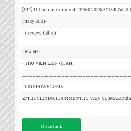
[VIP] Urban environment-4216665.628e30f8db7ab-3
3dsky 2024-
• Preview full VIP:
• Mã file:
• THƯ VIỆN LIÊN QUAN:
_________________________________________
• LINKDOWNLOAD:
Z:\THUVIENDOHOA-NoiBo\THU VIEN 3DSMAX\Ditim 3
–
Drive Link