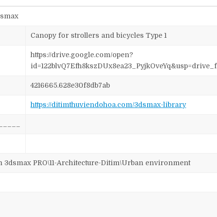
dsmax
Canopy for strollers and bicycles Type 1
https://drive.google.com/open?
id=122blvQ7Efh8kszDUx8ea23_PyjkOveYq&usp=drive_
4216665.628e30f8db7ab
https://ditimthuviendohoa.com/3dsmax-library
_____
dsmax PRO\11-Architecture-Ditim\Urban environment