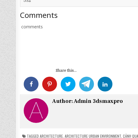
532
Comments
comments
Share this...
Author:
Admin 3dsmaxpro
TAGGED
ARCHITECTURE
,
ARCHITECTURE URBAN ENVIRONMENT
,
CẢNH QUA