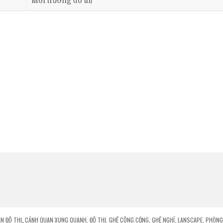
Môi trường đô thị
N ĐÔ THỊ
,
CẢNH QUAN XUNG QUANH
,
ĐÔ THỊ
,
GHẾ CÔNG CỘNG
,
GHẾ NGHỈ
,
LANSCAPE
,
PHÒNG