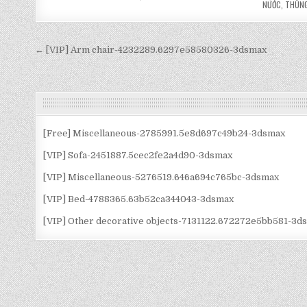
NƯỚC
,
THÙN
Điều
← [VIP] Arm chair-4232289.6297e58580326-3dsmax
hướng
bài
viết
[Free] Miscellaneous-2785991.5e8d697c49b24-3dsmax
[VIP] Sofa-2451887.5cec2fe2a4d90-3dsmax
[VIP] Miscellaneous-5276519.646a694c765bc-3dsmax
[VIP] Bed-4788365.63b52ca344043-3dsmax
[VIP] Other decorative objects-7131122.672272e5bb581-3d