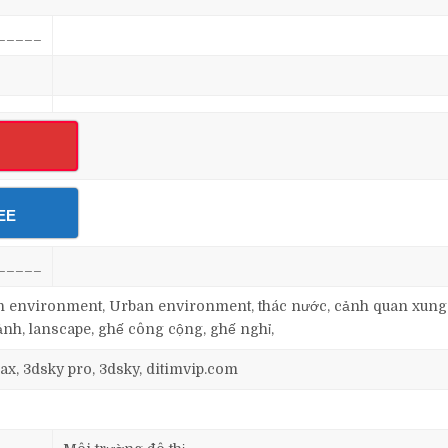
_____
EE
_____
an environment, Urban environment, thác nước, cảnh quan xung
cảnh, lanscape, ghế công cộng, ghế nghỉ,
ax, 3dsky pro, 3dsky, ditimvip.com