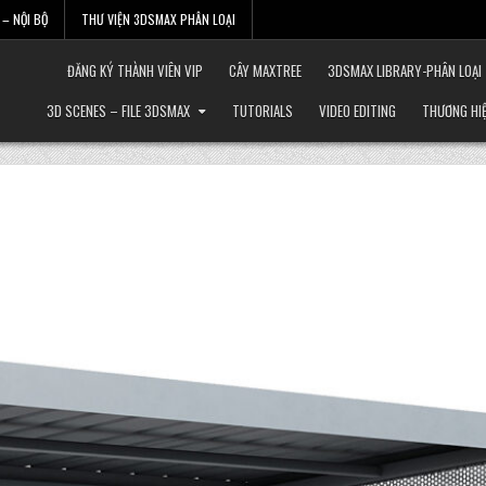
– NỘI BỘ
THƯ VIỆN 3DSMAX PHÂN LOẠI
ĐĂNG KÝ THÀNH VIÊN VIP
CÂY MAXTREE
3DSMAX LIBRARY-PHÂN LOẠI
3D SCENES – FILE 3DSMAX
TUTORIALS
VIDEO EDITING
THƯƠNG HI