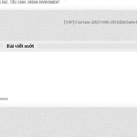
G RÁC
,
TIỂU CẢNH
,
URBAN ENVIRONMENT
[VIP] Curtain-2927096.5f01d260a6
Bài viết mới
smax