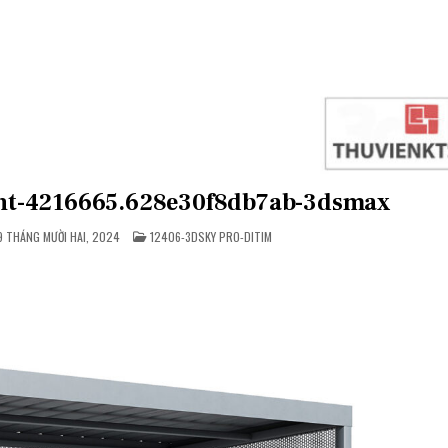
ent-4216665.628e30f8db7ab-3dsmax
POSTED
 THÁNG MƯỜI HAI, 2024
12406-3DSKY PRO-DITIM
IN