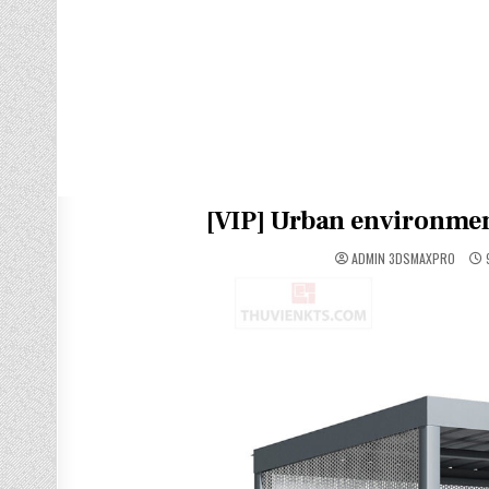
[VIP] Urban environm
ADMIN 3DSMAXPRO
9