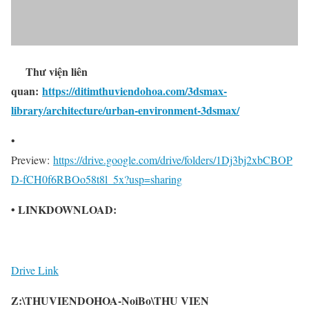
Thư viện liên
quan:
https://ditimthuviendohoa.com/3dsmax-
library/architecture/urban-environment-3dsmax/
•
Preview:
https://drive.google.com/drive/folders/1Dj3bj2xbCBOP
D-fCH0f6RBOo58t8l_5x?usp=sharing
• LINKDOWNLOAD:
Drive Link
Z:\THUVIENDOHOA-NoiBo\THU VIEN