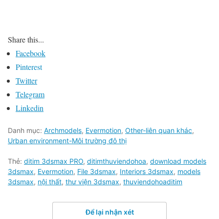
Share this...
Facebook
Pinterest
Twitter
Telegram
Linkedin
Danh mục:
Archmodels
,
Evermotion
,
Other-liên quan khác
,
Urban environment-Môi trường đô thị
Thẻ:
ditim 3dsmax PRO
,
ditimthuviendohoa
,
download models
3dsmax
,
Evermotion
,
File 3dsmax
,
Interiors 3dsmax
,
models
3dsmax
,
nội thất
,
thư viện 3dsmax
,
thuviendohoaditim
Để lại nhận xét