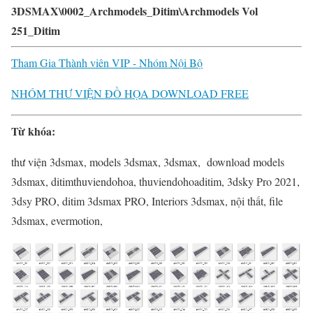
3DSMAX\0002_Archmodels_Ditim\Archmodels Vol
251_Ditim
Tham Gia Thành viên VIP - Nhóm Nội Bộ
NHÓM THƯ VIỆN ĐỒ HỌA DOWNLOAD FREE
Từ khóa:
thư viện 3dsmax, models 3dsmax, 3dsmax, download models
3dsmax, ditimthuviendohoa, thuviendohoaditim, 3dsky Pro 2021,
3dsy PRO, ditim 3dsmax PRO, Interiors 3dsmax, nội thất, file
3dsmax, evermotion,