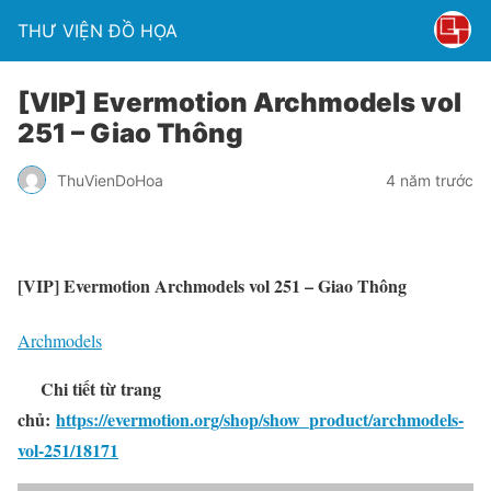
THƯ VIỆN ĐỒ HỌA
[VIP] Evermotion Archmodels vol
251 – Giao Thông
ThuVienDoHoa
4 năm trước
[VIP] Evermotion Archmodels vol 251 – Giao Thông
Archmodels
Chi tiết từ trang
chủ:
https://evermotion.org/shop/show_product/archmodels-
vol-251/18171