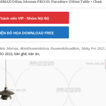
AX\Ditim 3dsmax PRO\01-Furniture-Ditim\Table + Chair
Thành viên VIP - Nhóm Nội Bộ
IỆN ĐỒ HỌA DOWNLOAD FREE
s 3dsmax, ditimthuviendohoa, thuviendohoaditim, 3dsky Pro 2021,
PRO 2022, bàn ghế, bàn ăn,