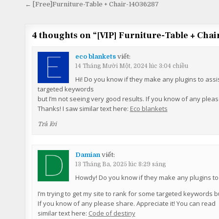
Điều
← [Free]Furniture-Table + Chair-14036287
hướng
bài
4 thoughts on “
[VIP] Furniture-Table + Cha
viết
eco blankets
viết:
14 Tháng Mười Một, 2024 lúc 3:04 chiều
Hi! Do you know if they make any plugins to assis
targeted keywords
but I’m not seeing very good results. If you know of any plea
Thanks! I saw similar text here:
Eco blankets
Trả lời
Damian
viết:
13 Tháng Ba, 2025 lúc 8:29 sáng
Howdy! Do you know if they make any plugins to
I’m trying to get my site to rank for some targeted keywords b
If you know of any please share. Appreciate it! You can read
similar text here:
Code of destiny