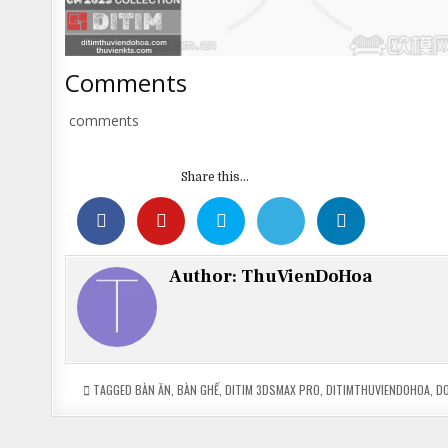
Comments
comments
Share this...
Author:
ThuVienDoHoa
TAGGED
BÀN ĂN
,
BÀN GHẾ
,
DITIM 3DSMAX PRO
,
DITIMTHUVIENDOHOA
,
D