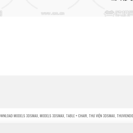
OWNLOAD MODELS 3DSMAX
,
MODELS 3DSMAX
,
TABLE + CHAIR
,
THƯ VIỆN 3DSMAX
,
THUVIENDO