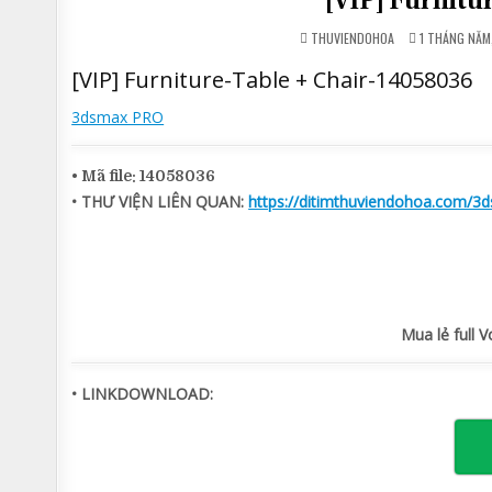
[VIP] Furnitu
THUVIENDOHOA
1 THÁNG NĂM
[VIP] Furniture-Table + Chair-14058036
3dsmax PRO
• Mã file: 14058036
• THƯ VIỆN LIÊN QUAN:
https://ditimthuviendohoa.com/3d
Mua lẻ full V
• LINKDOWNLOAD: