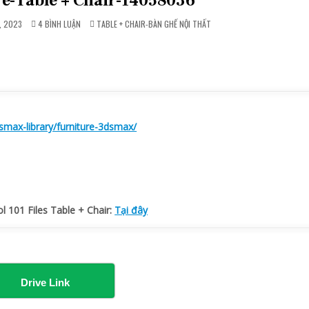
re-Table + Chair-14058036
Ở
POSTED
, 2023
4 BÌNH LUẬN
TABLE + CHAIR-BÀN GHẾ NỘI THẤT
[VIP]
IN
FURNITURE-
TABLE
+
CHAIR-
14058036
smax-library/furniture-3dsmax/
ol 101 Files Table + Chair:
Tại đây
Drive Link