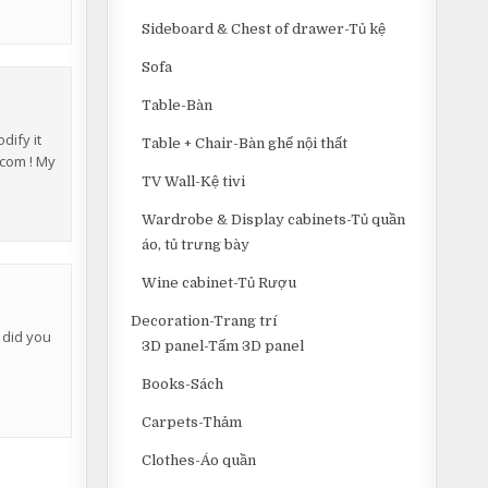
Sideboard & Chest of drawer-Tủ kệ
Sofa
Table-Bàn
dify it
Table + Chair-Bàn ghế nội thất
.com ! My
TV Wall-Kệ tivi
Wardrobe & Display cabinets-Tủ quần
áo, tủ trưng bày
Wine cabinet-Tủ Rượu
Decoration-Trang trí
r did you
3D panel-Tấm 3D panel
Books-Sách
Carpets-Thảm
Clothes-Áo quần