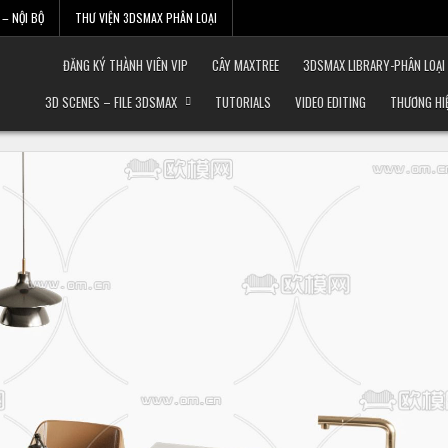
– NỘI BỘ
THƯ VIỆN 3DSMAX PHÂN LOẠI
ĐĂNG KÝ THÀNH VIÊN VIP
CÂY MAXTREE
3DSMAX LIBRARY-PHÂN LOẠI
3D SCENES – FILE 3DSMAX
TUTORIALS
VIDEO EDITING
THƯƠNG HI