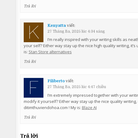
Trả lời
Kenyatta
viết:
27 Tháng Ba, 2025 lúc 4:34 sáng
I’m really inspired with your writing skills as neat
your self? Either way stay up the nice high quality writing, it
is:
Stan Store alternatives
Trả lời
Filiberto
viết:
27 Tháng Ba, 2025 lúc 4:47 chiều
I’m extremely impressed together with your writing
modify it yourself? Either way stay up the nice quality writing, 
ditimthuviendohoa.com ! My is:
Blaze AI
Trả lời
Trả lời