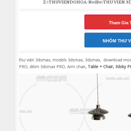
Z:\THUVIENDOHOA-NoiBo\THU VIEN 3DSM
Tham Gia 
NHÓM THƯ V
thư viện 3dsmax, models 3dsmax, 3dsmax, download model
PRO, ditim 3dsmax PRO, Arm chair
, Table + Chair, 3dsky 