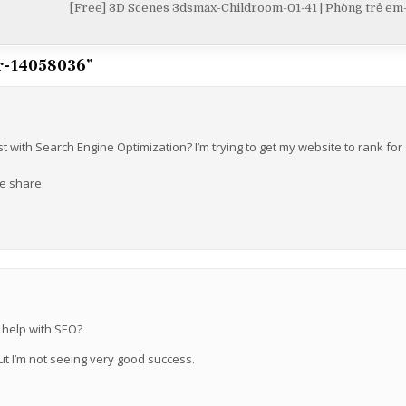
[Free] 3D Scenes 3dsmax-Childroom-01-41 | Phòng trẻ e
ir-14058036
”
t with Search Engine Optimization? I’m trying to get my website to rank fo
se share.
 help with SEO?
ut I’m not seeing very good success.