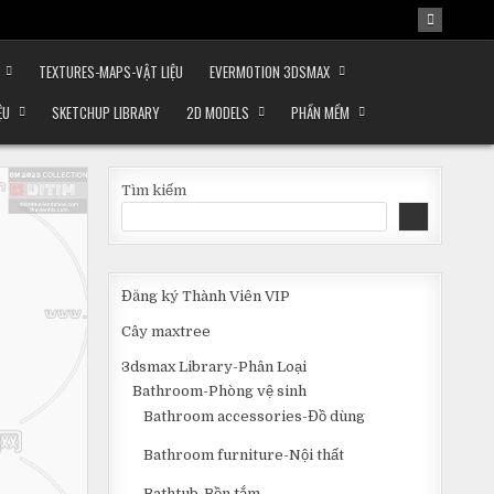
TEXTURES-MAPS-VẬT LIỆU
EVERMOTION 3DSMAX
ỆU
SKETCHUP LIBRARY
2D MODELS
PHẦN MỀM
Tìm kiếm
Đăng ký Thành Viên VIP
Cây maxtree
3dsmax Library-Phân Loại
Bathroom-Phòng vệ sinh
Bathroom accessories-Đồ dùng
Bathroom furniture-Nội thất
Bathtub-Bồn tắm