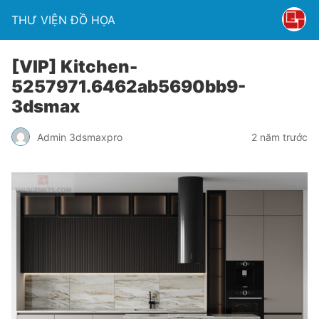
THƯ VIỆN ĐỒ HỌA
[VIP] Kitchen-
5257971.6462ab5690bb9-
3dsmax
Admin 3dsmaxpro
2 năm trước