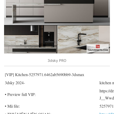
3dsky PRO
[VIP] Kitchen-5257971.6462ab5690bb9-3dsmax
3dsky 2024-
kitchen 
https:/
• Preview full VIP:
J__WwdP
• Mã file:
5257971