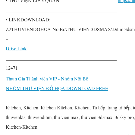
• THƯ VIỆN LIÊN QUAN:
https://
______________________________________________
• LINKDOWNLOAD:
Z:\THUVIENDOHOA-NoiBo\THU VIEN 3DSMAX\Ditim 3dsmax P
–
Drive Link
______________________________________________
12471
Tham Gia Thành viên VIP - Nhóm Nội Bộ
NHÓM THƯ VIỆN ĐỒ HỌA DOWNLOAD FREE
______________________________________________
Kitchen, Kitchen, Kitchen Kitchen, Kitchen, Tủ bếp, trang trí bếp, t
thuvienkts, thuvienditim, thu vien max, thư viện 3dsmax, 3dsky pro,
Kitchen-Kitchen