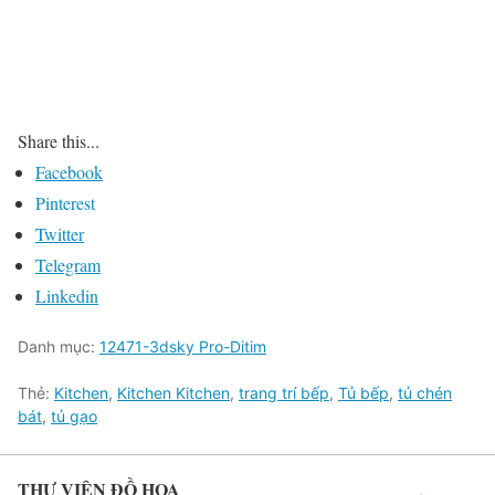
Share this...
Facebook
Pinterest
Twitter
Telegram
Linkedin
Danh mục:
12471-3dsky Pro-Ditim
Thẻ:
Kitchen
,
Kitchen Kitchen
,
trang trí bếp
,
Tủ bếp
,
tủ chén
bát
,
tủ gạo
THƯ VIỆN ĐỒ HỌA