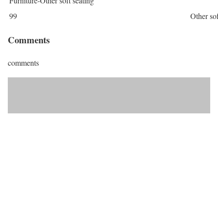
Furniture-Other soft seating
99
Other sof
Comments
comments