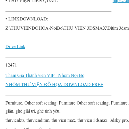
• THƯ VIỆN LIÊN QUAN:
https://
______________________________________________
• LINKDOWNLOAD:
Z:\THUVIENDOHOA-NoiBo\THU VIEN 3DSMAX\Ditim 3dsmax PRO\
–
Drive Link
______________________________________________
12471
Tham Gia Thành viên VIP - Nhóm Nội Bộ
NHÓM THƯ VIỆN ĐỒ HỌA DOWNLOAD FREE
______________________________________________
Furniture, Other soft seating, Furniture Other soft seating, Furnitur
giản, ghế giải trí, ghế tình yêu,
thuvienkts, thuvienditim, thu vien max, thư viện 3dsmax, 3dsky pro,