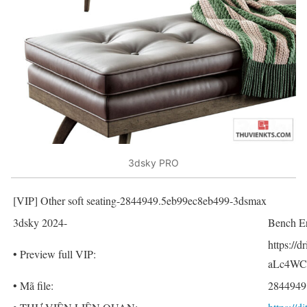
3dsky PRO
[VIP] Other soft seating-2844949.5eb99ec8eb499-3dsmax
3dsky 2024-
Bench Er
https://
• Preview full VIP:
aLc4WC
• Mã file:
2844949