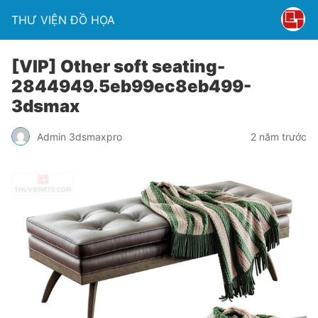
THƯ VIỆN ĐỒ HỌA
[VIP] Other soft seating-
2844949.5eb99ec8eb499-
3dsmax
Admin 3dsmaxpro
2 năm trước