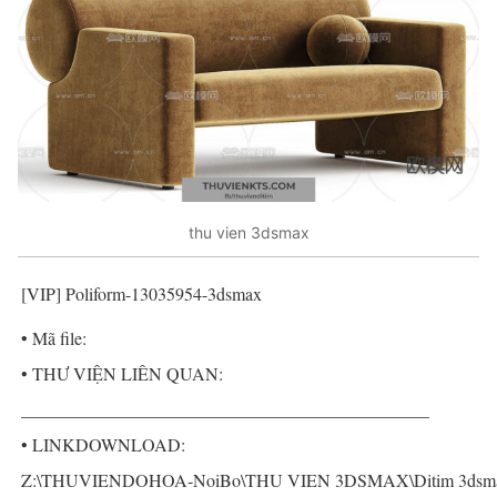
thu vien 3dsmax
[VIP] Poliform-13035954-3dsmax
• Mã file:
• THƯ VIỆN LIÊN QUAN:
______________________________________________
• LINKDOWNLOAD:
Z:\THUVIENDOHOA-NoiBo\THU VIEN 3DSMAX\Ditim 3dsmax P