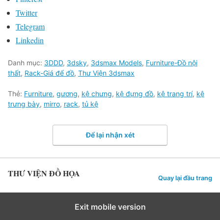
Twitter
Telegram
Linkedin
Danh mục:
3DDD
,
3dsky
,
3dsmax Models
,
Furniture-Đồ nội
thất
,
Rack-Giá để đồ
,
Thư Viện 3dsmax
Thẻ:
Furniture
,
gương
,
kệ chưng
,
kệ đựng đồ
,
kệ trang trí
,
kệ
trưng bày
,
mirro
,
rack
,
tủ kệ
Để lại nhận xét
THƯ VIỆN ĐỒ HỌA
Quay lại đầu trang
Exit mobile version