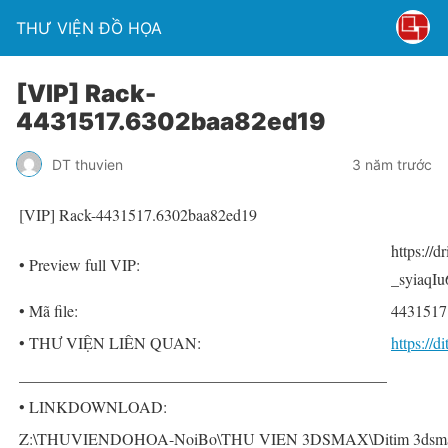
THƯ VIỆN ĐỒ HỌA
[VIP] Rack-
4431517.6302baa82ed19
DT thuvien
3 năm trước
[VIP] Rack-4431517.6302baa82ed19
https://
• Preview full VIP:
_syiaq
• Mã file:
4431517
• THƯ VIỆN LIÊN QUAN:
https://
______________________________________________
• LINKDOWNLOAD:
Z:\THUVIENDOHOA-NoiBo\THU VIEN 3DSMAX\Ditim 3dsmax P