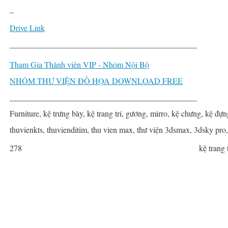
–
Drive Link
______________________________________________
Tham Gia Thành viên VIP - Nhóm Nội Bộ
NHÓM THƯ VIỆN ĐỒ HỌA DOWNLOAD FREE
______________________________________________
Furniture, kệ trưng bày, kệ trang trí, gương, mirro, kệ chưng, kệ đựn
thuvienkts, thuvienditim, thu vien max, thư viện 3dsmax, 3dsky pro
278
kệ trang t