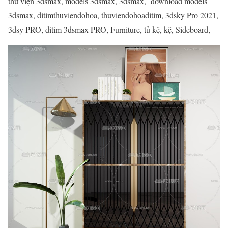
thư viện 3dsmax, models 3dsmax, 3dsmax, download models
3dsmax, ditimthuviendohoa, thuviendohoaditim, 3dsky Pro 2021,
3dsy PRO, ditim 3dsmax PRO, Furniture, tủ kệ, kệ, Sideboard,