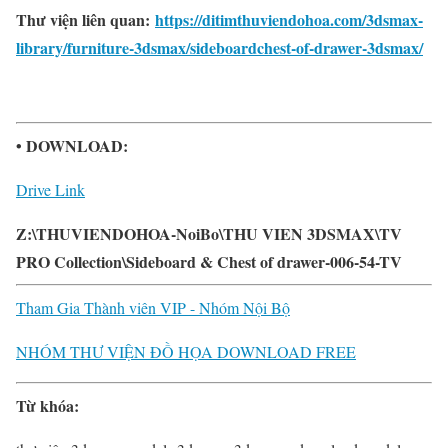
Thư viện liên quan:
https://ditimthuviendohoa.com/3dsmax-
library/furniture-3dsmax/sideboardchest-of-drawer-3dsmax/
• DOWNLOAD:
Drive Link
Z:\THUVIENDOHOA-NoiBo\THU VIEN 3DSMAX\TV
PRO Collection\Sideboard & Chest of drawer-006-54-TV
Tham Gia Thành viên VIP - Nhóm Nội Bộ
NHÓM THƯ VIỆN ĐỒ HỌA DOWNLOAD FREE
Từ khóa: