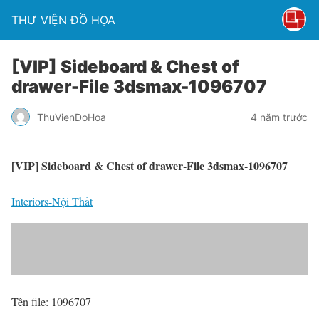
THƯ VIỆN ĐỒ HỌA
[VIP] Sideboard & Chest of
drawer-File 3dsmax-1096707
ThuVienDoHoa
4 năm trước
[VIP] Sideboard & Chest of drawer-File 3dsmax-1096707
Interiors-Nội Thất
Tên file: 1096707