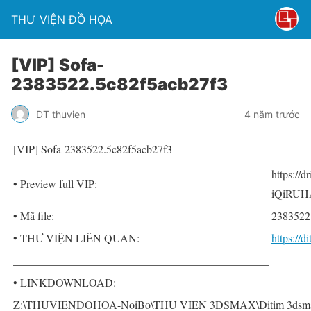
THƯ VIỆN ĐỒ HỌA
[VIP] Sofa-
2383522.5c82f5acb27f3
DT thuvien
4 năm trước
[VIP] Sofa-2383522.5c82f5acb27f3
https://
• Preview full VIP:
iQiRUH
• Mã file:
2383522
• THƯ VIỆN LIÊN QUAN:
https://
______________________________________________
• LINKDOWNLOAD:
Z:\THUVIENDOHOA-NoiBo\THU VIEN 3DSMAX\Ditim 3dsmax P