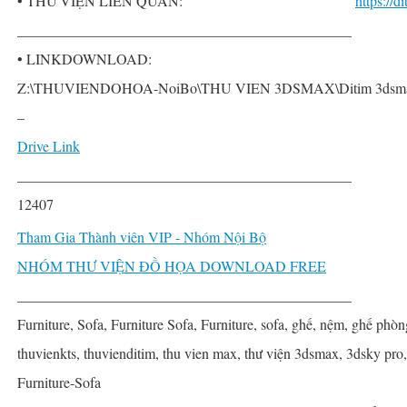
• THƯ VIỆN LIÊN QUAN:
https://
______________________________________________
• LINKDOWNLOAD:
Z:\THUVIENDOHOA-NoiBo\THU VIEN 3DSMAX\Ditim 3dsmax P
–
Drive Link
______________________________________________
12407
Tham Gia Thành viên VIP - Nhóm Nội Bộ
NHÓM THƯ VIỆN ĐỒ HỌA DOWNLOAD FREE
______________________________________________
Furniture, Sofa, Furniture Sofa, Furniture, sofa, ghế, nệm, ghế phòn
thuvienkts, thuvienditim, thu vien max, thư viện 3dsmax, 3dsky pro
Furniture-Sofa