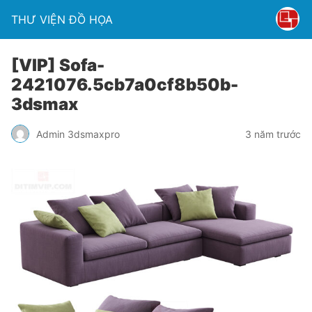
THƯ VIỆN ĐỒ HỌA
[VIP] Sofa-
2421076.5cb7a0cf8b50b-
3dsmax
Admin 3dsmaxpro
3 năm trước