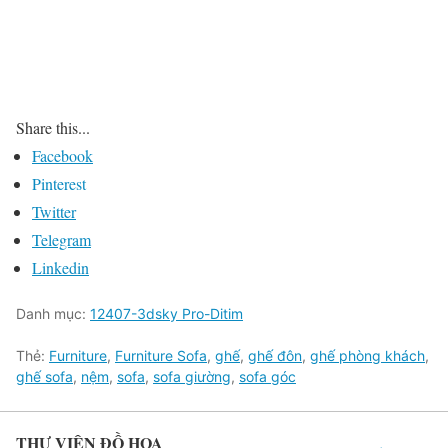
Share this...
Facebook
Pinterest
Twitter
Telegram
Linkedin
Danh mục:
12407-3dsky Pro-Ditim
Thẻ:
Furniture
,
Furniture Sofa
,
ghế
,
ghế đôn
,
ghế phòng khách
,
ghế sofa
,
nệm
,
sofa
,
sofa giường
,
sofa góc
THƯ VIỆN ĐỒ HỌA