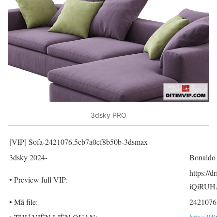
3dsky PRO
[VIP] Sofa-2421076.5cb7a0cf8b50b-3dsmax
3dsky 2024-
Bonaldo 
https://
• Preview full VIP:
iQiRUH
• Mã file:
2421076