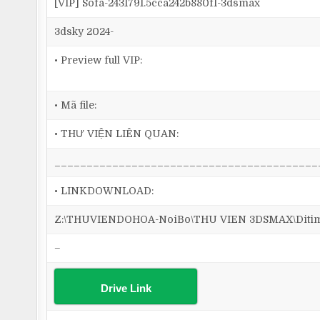
[VIP] Sofa-2431791.5cca242b880f1-3dsmax
3dsky 2024-
• Preview full VIP:
• Mã file:
• THƯ VIỆN LIÊN QUAN:
_________________________________________
• LINKDOWNLOAD:
Z:\THUVIENDOHOA-NoiBo\THU VIEN 3DSMAX\Ditim 3
–
Drive Link