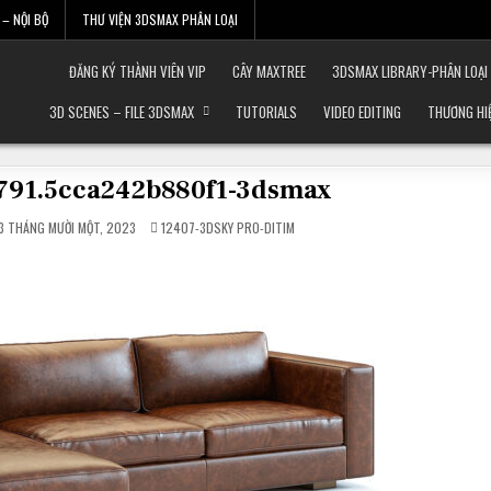
– NỘI BỘ
THƯ VIỆN 3DSMAX PHÂN LOẠI
ĐĂNG KÝ THÀNH VIÊN VIP
CÂY MAXTREE
3DSMAX LIBRARY-PHÂN LOẠI
3D SCENES – FILE 3DSMAX
TUTORIALS
VIDEO EDITING
THƯƠNG HI
1791.5cca242b880f1-3dsmax
POSTED
 THÁNG MƯỜI MỘT, 2023
12407-3DSKY PRO-DITIM
IN