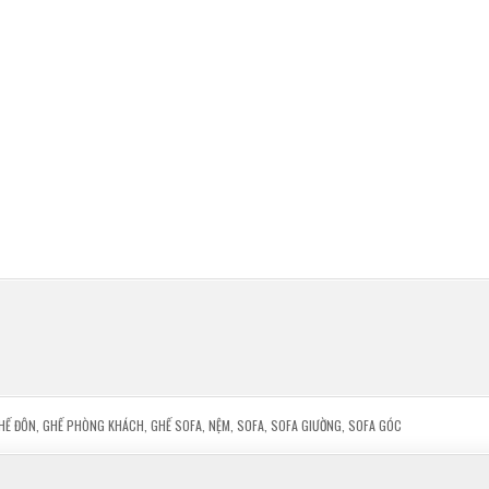
HẾ ĐÔN
,
GHẾ PHÒNG KHÁCH
,
GHẾ SOFA
,
NỆM
,
SOFA
,
SOFA GIƯỜNG
,
SOFA GÓC