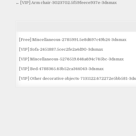
Điều
← [VIP] Arm chair-3023702.5f59feece937e-3dsmax
hướng
bài
viết
[Free] Miscellaneous-2785991.5e8d697c49b24-3dsmax
[VIP] Sofa-2451887.5cec2fe2a4d90-3dsmax
[VIP] Miscellaneous-5276519.646a694c765bc-3dsmax
[VIP] Bed-4788365.63b52ca344043-3dsmax
[VIP] Other decorative objects-7131122.672272e5bb581-3d