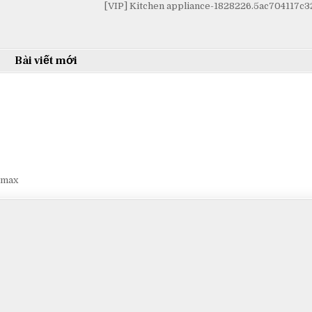
[VIP] Kitchen appliance-1828226.5ac704117c
Bài viết mới
smax