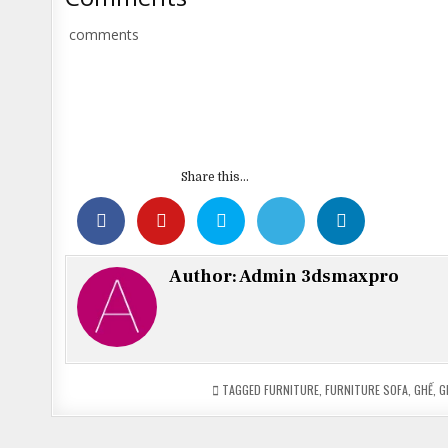
comments
Share this...
Author:
Admin 3dsmaxpro
TAGGED
FURNITURE
,
FURNITURE SOFA
,
GHẾ
,
G