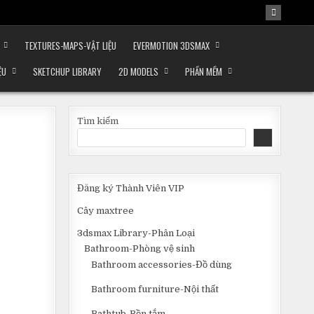
TEXTURES-MAPS-VẬT LIỆU
EVERMOTION 3DSMAX
ỆU
SKETCHUP LIBRARY
2D MODELS
PHẦN MỀM
Tìm kiếm
Đăng ký Thành Viên VIP
Cây maxtree
3dsmax Library-Phân Loại
Bathroom-Phòng vệ sinh
Bathroom accessories-Đồ dùng
Bathroom furniture-Nội thất
Bathtub-Bồn tắm