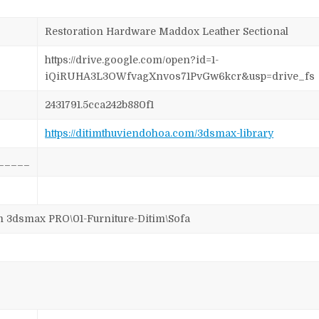
Restoration Hardware Maddox Leather Sectional
https://drive.google.com/open?id=1-
iQiRUHA3L3OWfvagXnvos71PvGw6kcr&usp=drive_fs
2431791.5cca242b880f1
https://ditimthuviendohoa.com/3dsmax-library
_____
dsmax PRO\01-Furniture-Ditim\Sofa