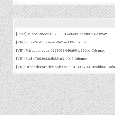
[Free] Miscellaneous-2785991.5e8d697c49b24-3dsmax
[VIP] Sofa-2451887.5cec2fe2a4d90-3dsmax
[VIP] Miscellaneous-5276519.646a694c765bc-3dsmax
[VIP] Bed-4788365.63b52ca344043-3dsmax
[VIP] Other decorative objects-7131122.672272e5bb581-3d