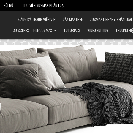
– NỘI BỘ
THƯ VIỆN 3DSMAX PHÂN LOẠI
ĐĂNG KÝ THÀNH VIÊN VIP
CÂY MAXTREE
3DSMAX LIBRARY-PHÂN LOẠI
3D SCENES – FILE 3DSMAX
TUTORIALS
VIDEO EDITING
THƯƠNG HI