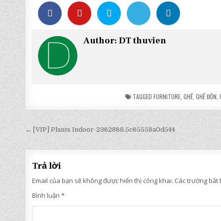
Author:
DT thuvien
TAGGED
FURNITURE
,
GHẾ
,
GHẾ ĐÔN
,
Điều
← [VIP] Plants Indoor-2362868.5c65558a0d544
hướng
bài
Trả lời
viết
Email của bạn sẽ không được hiển thị công khai.
Các trường bắt
Bình luận
*