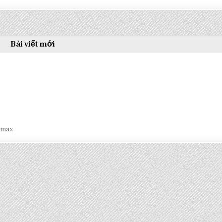
Bài viết mới
smax