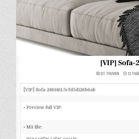
[VIP] Sofa
DT THUVIEN
13 THÁ
[VIP] Sofa-2461461.5cfd5d126b6ab
• Preview full VIP:
• Mã file: