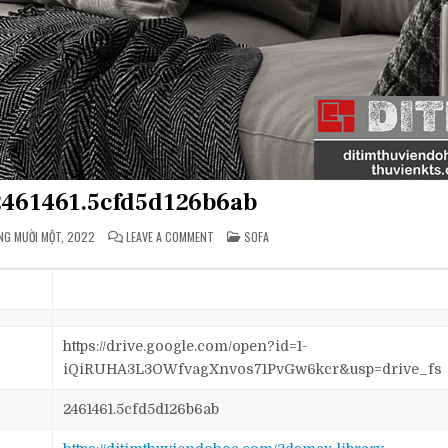
-2461461.5cfd5d126b6ab
ON
POSTED
NG MƯỜI MỘT, 2022
LEAVE A COMMENT
SOFA
[VIP]
IN
SOFA-
2461461.5CFD5D126B6AB
https://drive.google.com/open?id=1-
iQiRUHA3L3OWfvagXnvos71PvGw6kcr&usp=drive_fs
2461461.5cfd5d126b6ab