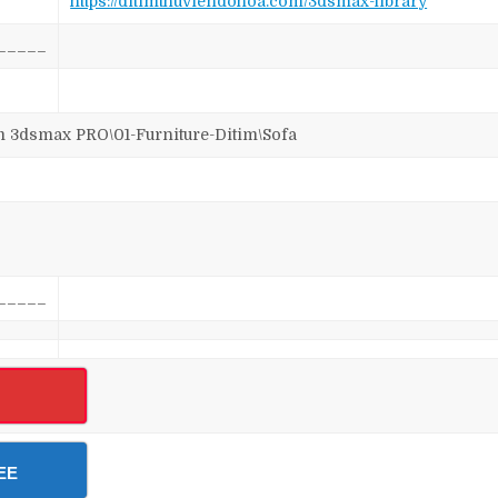
https://ditimthuviendohoa.com/3dsmax-library
_____
dsmax PRO\01-Furniture-Ditim\Sofa
_____
EE