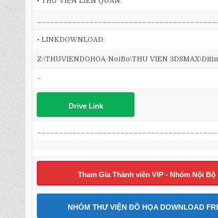
• THƯ VIỆN LIÊN QUAN:
_________________________________________
• LINKDOWNLOAD:
Z:\THUVIENDOHOA-NoiBo\THU VIEN 3DSMAX\Ditim 3
–
Drive Link
_________________________________________
Tham Gia Thành viên VIP - Nhóm Nội Bộ
NHÓM THƯ VIỆN ĐỒ HỌA DOWNLOAD FR