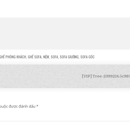
GHẾ PHÒNG KHÁCH
,
GHẾ SOFA
,
NỆM
,
SOFA
,
SOFA GIƯỜNG
,
SOFA GÓC
[VIP] Tree-2399214.5c9
 buộc được đánh dấu
*