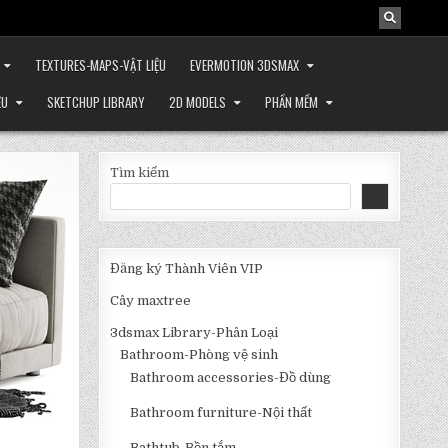
TEXTURES-MAPS-VẬT LIỆU
EVERMOTION 3DSMAX
ỆU
SKETCHUP LIBRARY
2D MODELS
PHẦN MỀM
Tìm kiếm
Đăng ký Thành Viên VIP
Cây maxtree
3dsmax Library-Phân Loại
Bathroom-Phòng vệ sinh
Bathroom accessories-Đồ dùng
Bathroom furniture-Nội thất
Bathtub-Bồn tắm