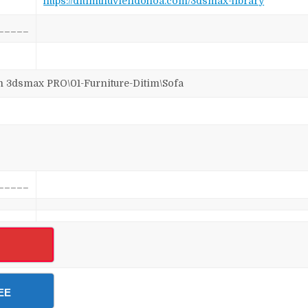
https://ditimthuviendohoa.com/3dsmax-library
_____
dsmax PRO\01-Furniture-Ditim\Sofa
_____
EE