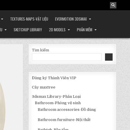
TEXTURES-MAPS-VẬT LIỆU
EVERMOTION 3DSMAX
ỆU
SKETCHUP LIBRARY
2D MODELS
PHẦN MỀM
Tìm kiếm
Đăng ký Thành Viên VIP
Cây maxtree
3dsmax Library-Phân Loại
Bathroom-Phòng vệ sinh
Bathroom accessories-Đồ dùng
Bathroom furniture-Nội thất
Bathtub-Bồn tắm