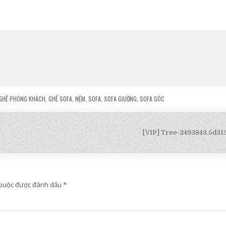
GHẾ PHÒNG KHÁCH
,
GHẾ SOFA
,
NỆM
,
SOFA
,
SOFA GIƯỜNG
,
SOFA GÓC
[VIP] Tree-2493843.5d3
 buộc được đánh dấu
*