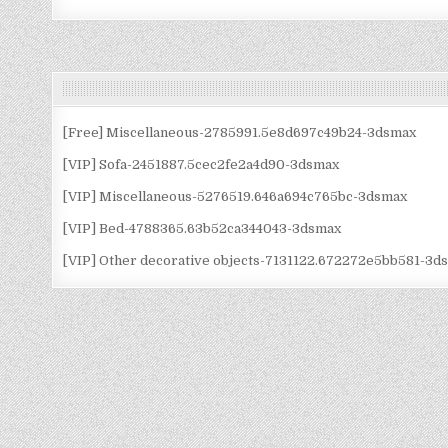
[Free] Miscellaneous-2785991.5e8d697c49b24-3dsmax
[VIP] Sofa-2451887.5cec2fe2a4d90-3dsmax
[VIP] Miscellaneous-5276519.646a694c765bc-3dsmax
[VIP] Bed-4788365.63b52ca344043-3dsmax
[VIP] Other decorative objects-7131122.672272e5bb581-3d