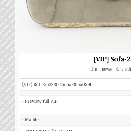
[VIP] Sofa
DT THUVIEN
13 THÁ
[VIP] Sofa-2523804.5d5a8815a029b
• Preview full VIP:
• Mã file: