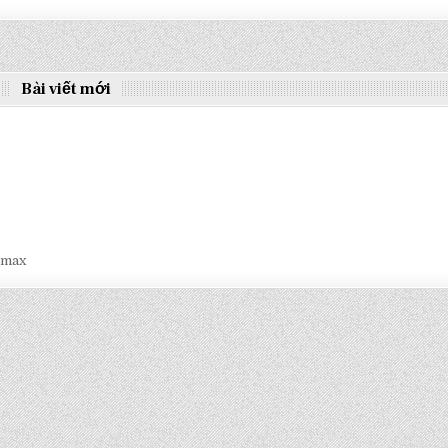
Bài viết mới
smax