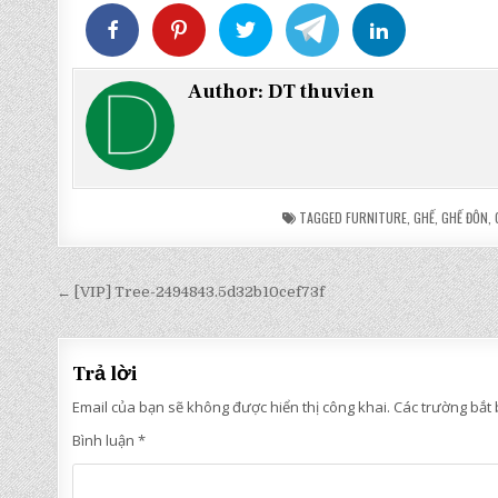
Author:
DT thuvien
TAGGED
FURNITURE
,
GHẾ
,
GHẾ ĐÔN
,
Điều
← [VIP] Tree-2494843.5d32b10cef73f
hướng
bài
Trả lời
viết
Email của bạn sẽ không được hiển thị công khai.
Các trường bắt
Bình luận
*