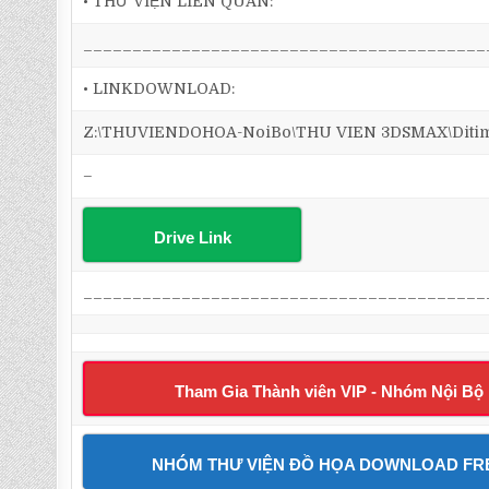
• THƯ VIỆN LIÊN QUAN:
_________________________________________
• LINKDOWNLOAD:
Z:\THUVIENDOHOA-NoiBo\THU VIEN 3DSMAX\Ditim 3
–
Drive Link
_________________________________________
Tham Gia Thành viên VIP - Nhóm Nội Bộ
NHÓM THƯ VIỆN ĐỒ HỌA DOWNLOAD FR