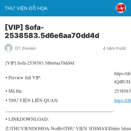
THƯ VIỆN ĐỒ HỌA
[VIP] Sofa-
2538583.5d6e6aa70dd4d
DT thuvien
4 năm trước
[VIP] Sofa-2538583.5d6e6aa70dd4d
https://
• Preview full VIP:
iQiRUH
• Mã file:
2538583
• THƯ VIỆN LIÊN QUAN:
https://
______________________________________________
• LINKDOWNLOAD:
Z:\THUVIENDOHOA-NoiBo\THU VIEN 3DSMAX\Ditim 3dsmax P