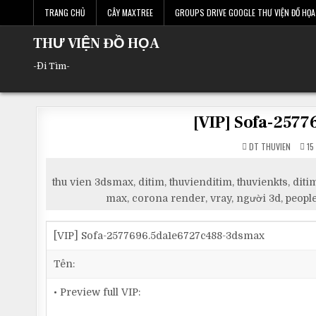
Skip
TRANG CHỦ
CÂY MAXTREE
GROUPS DRIVE GOOGLE THƯ VIỆN ĐỒ HỌA 
to
content
THƯ VIỆN ĐỒ HỌA
-Đi Tìm-
[VIP] Sofa-257
DT THUVIEN
15
thu vien 3dsmax, ditim, thuvienditim, thuvienkts, d
max, corona render, vray, người 3d, people
[VIP] Sofa-2577696.5da1e6727c488-3dsmax
Tên:
• Preview full VIP: