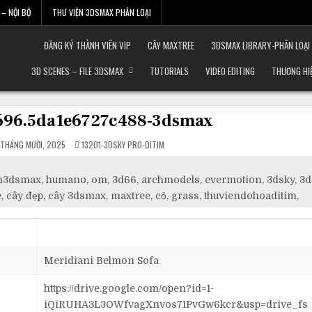
– NỘI BỘ
THƯ VIỆN 3DSMAX PHÂN LOẠI
ĐĂNG KÝ THÀNH VIÊN VIP
CÂY MAXTREE
3DSMAX LIBRARY-PHÂN LOẠI
3D SCENES – FILE 3DSMAX
TUTORIALS
VIDEO EDITING
THƯƠNG HI
7696.5da1e6727c488-3dsmax
POSTED
 THÁNG MƯỜI, 2025
13201-3DSKY PRO-DITIM
IN
itim3dsmax, humano, om, 3d66, archmodels, evermotion, 3dsky, 3d
, cây đẹp, cây 3dsmax, maxtree, cỏ, grass, thuviendohoaditim,
Meridiani Belmon Sofa
https://drive.google.com/open?id=1-
iQiRUHA3L3OWfvagXnvos71PvGw6kcr&usp=drive_fs