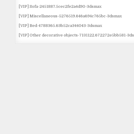
[VIP] Sofa-2451887.5cec2fe2a4d90-3dsmax
[VIP] Miscellaneous-5276519.646a694c765bc-3dsmax
[VIP] Bed-4788365.63b52ca344043-3dsmax
[VIP] Other decorative objects-7131122.672272e5bb581-3d