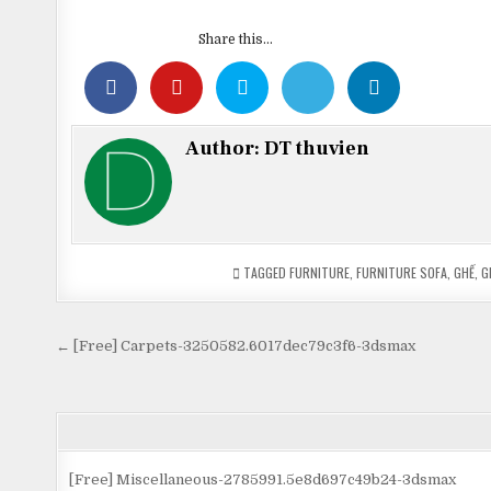
Share this...
Author:
DT thuvien
TAGGED
FURNITURE
,
FURNITURE SOFA
,
GHẾ
,
G
Điều
← [Free] Carpets-3250582.6017dec79c3f6-3dsmax
hướng
bài
viết
[Free] Miscellaneous-2785991.5e8d697c49b24-3dsmax