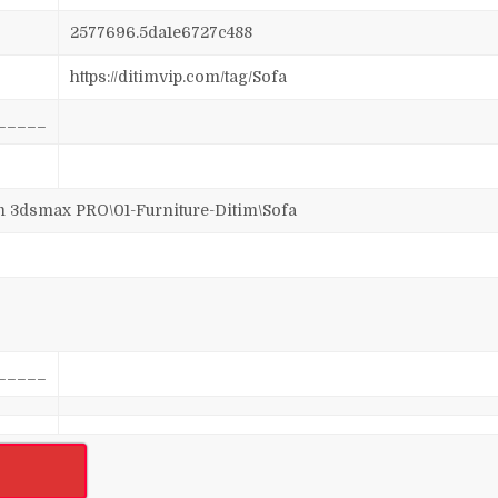
2577696.5da1e6727c488
https://ditimvip.com/tag/Sofa
_____
dsmax PRO\01-Furniture-Ditim\Sofa
_____