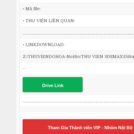
• Mã file:
• THƯ VIỆN LIÊN QUAN:
_________________________________________
• LINKDOWNLOAD:
Z:\THUVIENDOHOA-NoiBo\THU VIEN 3DSMAX\Ditim 3
–
Drive Link
_________________________________________
Tham Gia Thành viên VIP - Nhóm Nội Bộ