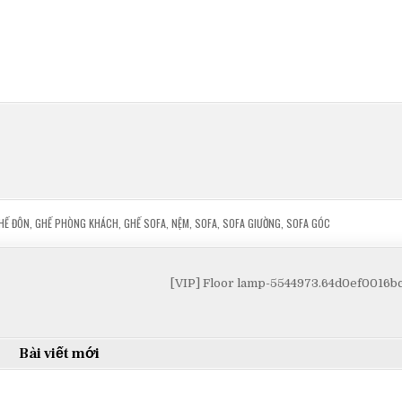
HẾ ĐÔN
,
GHẾ PHÒNG KHÁCH
,
GHẾ SOFA
,
NỆM
,
SOFA
,
SOFA GIƯỜNG
,
SOFA GÓC
[VIP] Floor lamp-5544973.64d0ef0016
Bài viết mới