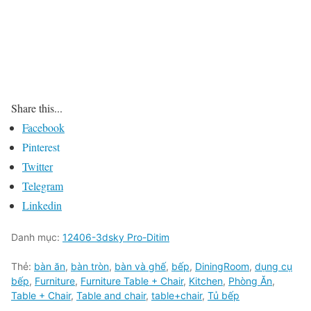
Share this...
Facebook
Pinterest
Twitter
Telegram
Linkedin
Danh mục:
12406-3dsky Pro-Ditim
Thẻ:
bàn ăn
,
bàn tròn
,
bàn và ghế
,
bếp
,
DiningRoom
,
dụng cụ
bếp
,
Furniture
,
Furniture Table + Chair
,
Kitchen
,
Phòng Ăn
,
Table + Chair
,
Table and chair
,
table+chair
,
Tủ bếp