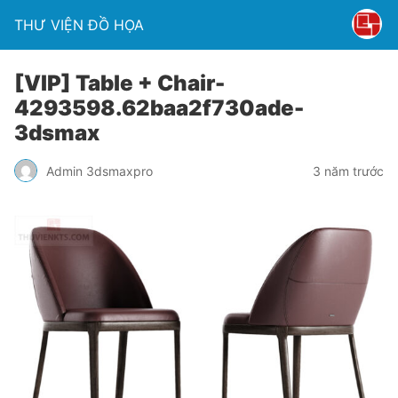
THƯ VIỆN ĐỒ HỌA
[VIP] Table + Chair-
4293598.62baa2f730ade-
3dsmax
Admin 3dsmaxpro
3 năm trước