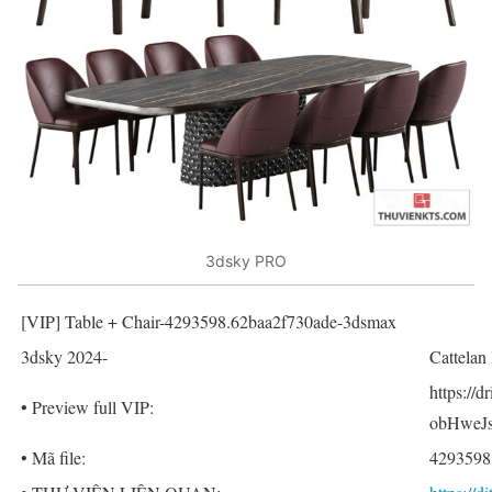
3dsky PRO
[VIP] Table + Chair-4293598.62baa2f730ade-3dsmax
3dsky 2024-
Cattelan
https://
• Preview full VIP:
obHweJ
• Mã file:
4293598