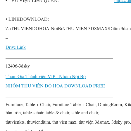
• THƯ VIỆN LIÊN QUAN:
https://
______________________________________________
• LINKDOWNLOAD:
Z:\THUVIENDOHOA-NoiBo\THU VIEN 3DSMAX\Ditim 3dsmax PR
–
Drive Link
______________________________________________
12406-3dsky
Tham Gia Thành viên VIP - Nhóm Nội Bộ
NHÓM THƯ VIỆN ĐỒ HỌA DOWNLOAD FREE
______________________________________________
Furniture, Table + Chair, Furniture Table + Chair, DiningRoom, Ki
bàn tròn, table+chair, table & chair, table and chair,
thuvienkts, thuvienditim, thu vien max, thư viện 3dsmax, 3dsky pro