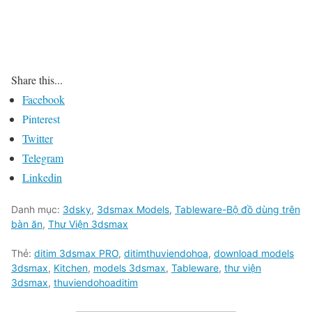
Share this...
Facebook
Pinterest
Twitter
Telegram
Linkedin
Danh mục:
3dsky
,
3dsmax Models
,
Tableware-Bộ đồ dùng trên
bàn ăn
,
Thư Viện 3dsmax
Thẻ:
ditim 3dsmax PRO
,
ditimthuviendohoa
,
download models
3dsmax
,
Kitchen
,
models 3dsmax
,
Tableware
,
thư viện
3dsmax
,
thuviendohoaditim