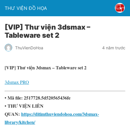
THƯ VIỆN ĐỒ HỌA
[VIP] Thư viện 3dsmax –
Tableware set 2
ThuVienDoHoa
4 năm trước
[VIP] Thư viện 3dsmax – Tableware set 2
3dsmax PRO
• Mã file: 2517728.5d520565436fe
• THƯ VIỆN LIÊN
QUAN:
https://ditimthuviendohoa.com/3dsmax-
library/kitchen/