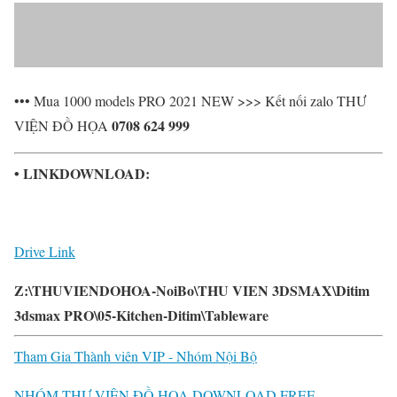
••• Mua 1000 models PRO 2021 NEW >>> Kết nối zalo THƯ
0708 624 999
VIỆN ĐỒ HỌA
• LINKDOWNLOAD:
Drive Link
Z:\THUVIENDOHOA-NoiBo\THU VIEN 3DSMAX\Ditim
3dsmax PRO\05-Kitchen-Ditim\Tableware
Tham Gia Thành viên VIP - Nhóm Nội Bộ
NHÓM THƯ VIỆN ĐỒ HỌA DOWNLOAD FREE