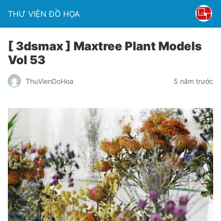
THƯ VIỆN ĐỒ HỌA
[ 3dsmax ] Maxtree Plant Models
Vol 53
ThuVienDoHoa
5 năm trước