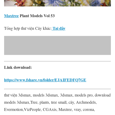
Maxtree
Plant Models Vol 53
Tại đây
Tổng hợp thư viện Cây khác:
Link download:
https://www.fshare.vn/folder/EJAIFEDFQ7GE
thư viện 3dsmax, models 3dsmax, 3dsmax, models pro, download
models 3dsmax,Tree, plants, tree small, cây, Archmodels,
Evermotion,VizPeople, CGAxis, Maxtree, vray, corona,