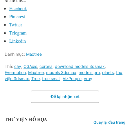
Share this...
Facebook
Pinterest
Twitter
Telegram
Linkedin
Danh mục:
Maxtree
Thẻ:
cây
,
CGAxis
,
corona
,
download models 3dsmax
,
Evermotion
,
Maxtree
,
models 3dsmax
,
models pro
,
plants
,
thư
viện 3dsmax
,
Tree
,
tree small
,
VizPeople
,
vray
Để lại nhận xét
THƯ VIỆN ĐỒ HỌA
Quay lại đầu trang