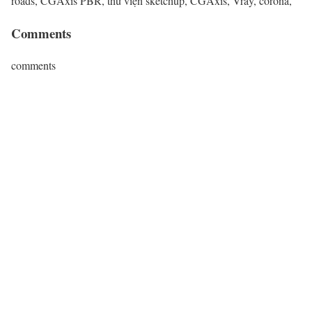
roads, CGAxis PBR, thư viện sketchup, CGAxis, Vray, corona,
Comments
comments