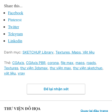
Share this...
Facebook
Pinterest
Twitter
Telegram
Linkedin
Danh mục:
SKETCHUP Library
,
Textures, Maps, Vật liệu
Thẻ:
CGAxis
,
CGAxis PBR
,
corona
,
file max
,
maps
,
roads
,
Textures
,
thư viện 3dsmax
,
thư viện max
,
thư viện sketchup
,
vật liệu
,
vray
Để lại nhận xét
THƯ VIỆN ĐỒ HỌA
Quay lại đầu trang