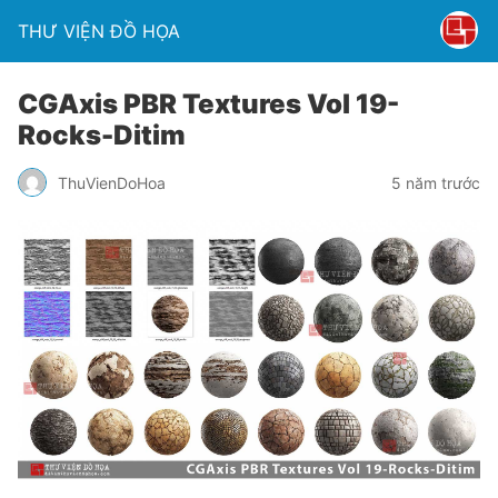
THƯ VIỆN ĐỒ HỌA
CGAxis PBR Textures Vol 19-
Rocks-Ditim
ThuVienDoHoa
5 năm trước