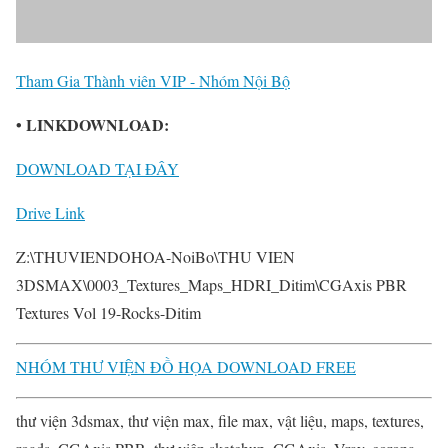
Tham Gia Thành viên VIP - Nhóm Nội Bộ
• LINKDOWNLOAD:
DOWNLOAD TẠI ĐÂY
Drive Link
Z:\THUVIENDOHOA-NoiBo\THU VIEN
3DSMAX\0003_Textures_Maps_HDRI_Ditim\CGAxis PBR
Textures Vol 19-Rocks-Ditim
NHÓM THƯ VIỆN ĐỒ HỌA DOWNLOAD FREE
thư viện 3dsmax, thư viện max, file max, vật liệu, maps, textures,