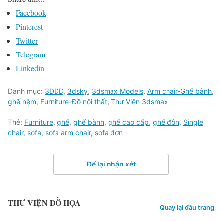
Facebook
Pinterest
Twitter
Telegram
Linkedin
Danh mục:
3DDD
,
3dsky
,
3dsmax Models
,
Arm chair-Ghế bành,
ghế nệm
,
Furniture-Đồ nội thất
,
Thư Viện 3dsmax
Thẻ:
Furniture
,
ghế
,
ghế bành
,
ghế cao cấp
,
ghế đôn
,
Single
chair
,
sofa
,
sofa arm chair
,
sofa đơn
Để lại nhận xét
THƯ VIỆN ĐỒ HỌA
Quay lại đầu trang