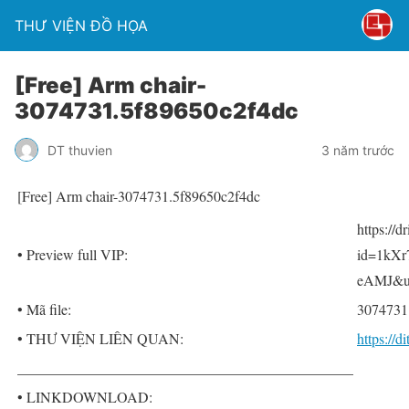
THƯ VIỆN ĐỒ HỌA
[Free] Arm chair-
3074731.5f89650c2f4dc
DT thuvien
3 năm trước
[Free] Arm chair-3074731.5f89650c2f4dc
https://
• Preview full VIP:
id=1kX
eAMJ&us
• Mã file:
3074731
• THƯ VIỆN LIÊN QUAN:
https://
______________________________________________
• LINKDOWNLOAD: