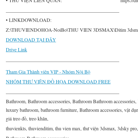
• THƯ VIỆN LIÊN QUAN:
https://
______________________________________________
• LINKDOWNLOAD:
Z:\THUVIENDOHOA-NoiBo\THU VIEN 3DSMAX\Ditim 3dsmax PR
DOWNLOAD TẠI ĐÂY
Drive Link
______________________________________________
Tham Gia Thành viên VIP - Nhóm Nội Bộ
NHÓM THƯ VIỆN ĐỒ HỌA DOWNLOAD FREE
______________________________________________
Bathroom, Bathroom accessories, Bathroom Bathroom accessories, 
luxury bathroom, bathroom furniture, Bathroom accessories, vật dụn
giá treo đồ, treo khăn,
thuvienkts, thuvienditim, thu vien max, thư viện 3dsmax, 3dsky pro