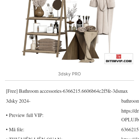
3dsky PRO
[Free] Bathroom accessories-6366215.6606b64c2f5fe-3dsmax
3dsky 2024-
bathroom
https:/
• Preview full VIP:
OPLUJbe
• Mã file:
6366215