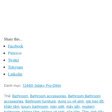
Share this...
Facebook
Pinterest
Twitter
Telegram
Linkedin
Danh mục:
12490-3dsky Pro-Ditim
Thẻ:
Bathroom
,
Bathroom accessories
,
Bathroom Bathroom
accessories
,
Bathroom furniture
,
dụng cụ vệ sinh
,
giá treo đồ
,
khăn tắm
,
luxury bathroom
,
máy giặt
,
máy sấy
,
modern
bathroom
,
phòng tắm
,
phòng vệ sinh
,
sữa tắm
,
Tắm
,
tinh dầu
,