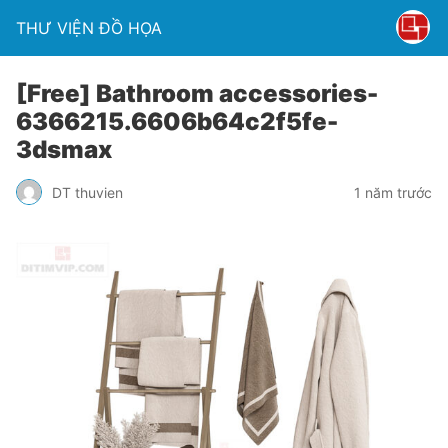
THƯ VIỆN ĐỒ HỌA
[Free] Bathroom accessories-
6366215.6606b64c2f5fe-
3dsmax
DT thuvien
1 năm trước