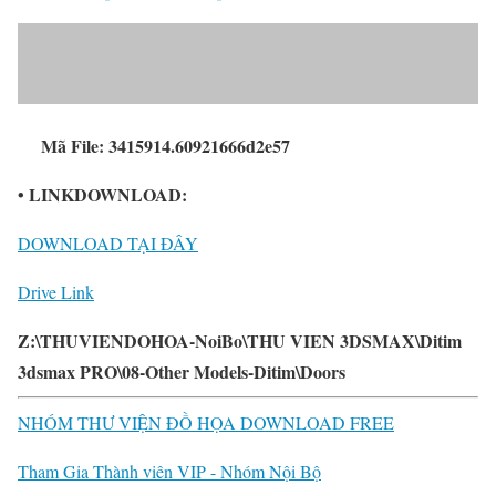
Mã File: 3415914.60921666d2e57
• LINKDOWNLOAD:
DOWNLOAD TẠI ĐÂY
Drive Link
Z:\THUVIENDOHOA-NoiBo\THU VIEN 3DSMAX\Ditim
3dsmax PRO\08-Other Models-Ditim\Doors
NHÓM THƯ VIỆN ĐỒ HỌA DOWNLOAD FREE
Tham Gia Thành viên VIP - Nhóm Nội Bộ