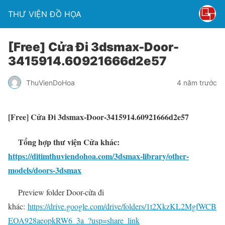
THƯ VIỆN ĐỒ HỌA
[Free] Cửa Đi 3dsmax-Door-
3415914.60921666d2e57
ThuVienDoHoa
4 năm trước
[Free] Cửa Đi 3dsmax-Door-3415914.60921666d2e57
Tổng hợp thư viện Cửa khác:
https://ditimthuviendohoa.com/3dsmax-library/other-
models/doors-3dsmax
Preview folder Door-cửa đi
khác:
https://drive.google.com/drive/folders/1t2XkzKL2MgfWCB
EOA928aeopkRW6_3a_?usp=share_link