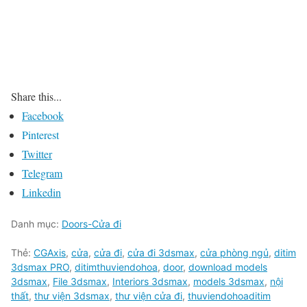
Share this...
Facebook
Pinterest
Twitter
Telegram
Linkedin
Danh mục:
Doors-Cửa đi
Thẻ:
CGAxis
,
cửa
,
cửa đi
,
cửa đi 3dsmax
,
cửa phòng ngủ
,
ditim
3dsmax PRO
,
ditimthuviendohoa
,
door
,
download models
3dsmax
,
File 3dsmax
,
Interiors 3dsmax
,
models 3dsmax
,
nội
thất
,
thư viện 3dsmax
,
thư viện cửa đi
,
thuviendohoaditim