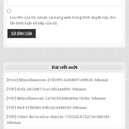
Lưu tên của tôi, email, và trang web trong trình duyệt này cho
lần bình luận kế tiếp của tôi.
Bài viết mới
[Free] Miscellaneous-2785991.5e8d697c49b24-3dsmax
[VIP] Sofa-2451887.5cec2fe2a4d90-3dsmax
[VIP] Miscellaneous-5276519.646a694c765bc-3dsmax
[VIP] Bed-4788365.63b52ca344043-3dsmax
[VIP] Other decorative objects-7131122.672272e5bb581-
3dsmax