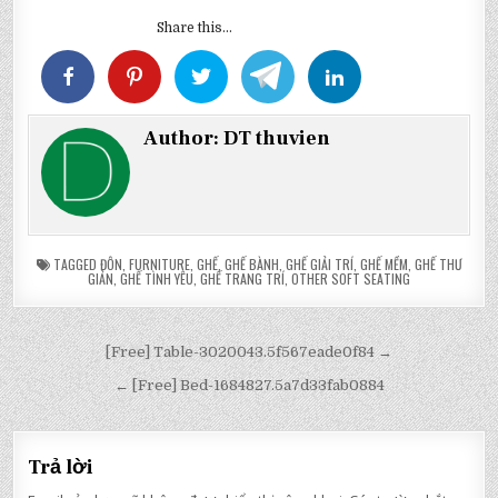
Share this...
Author:
DT thuvien
TAGGED
ĐÔN
,
FURNITURE
,
GHẾ
,
GHẾ BÀNH
,
GHẾ GIẢI TRÍ
,
GHẾ MỀM
,
GHẾ THƯ
GIẢN
,
GHẾ TÌNH YÊU
,
GHẾ TRANG TRÍ
,
OTHER SOFT SEATING
Điều
[Free] Table-3020043.5f567eade0f84 →
hướng
← [Free] Bed-1684827.5a7d33fab0884
bài
viết
Trả lời