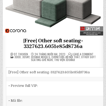
[Free] Other soft seating-
3327623.6051e85d8736a
ON
DT THUVIEN
24 THÁNG MƯỜI HAI, 2023
LEAVE A COMMENT
POSTED
[FREE]
3DDD
,
3DSKY
,
3DSMAX MODELS
,
FURNITURE-ĐỒ NỘI THẤT
,
OTHER SOFT
IN
OTHER
SEATING-GHẾ NGHỈ
,
THƯ VIỆN 3DSMAX
SOFT
SEATING-
3327623.6
[Free] Other soft seating-3327623.6051e85d8736a
• Preview full VIP:
• Mã file: