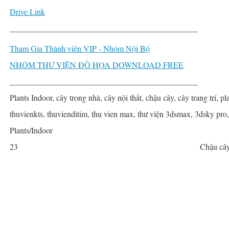
Drive Link
______________________________________________
Tham Gia Thành viên VIP - Nhóm Nội Bộ
NHÓM THƯ VIỆN ĐỒ HỌA DOWNLOAD FREE
______________________________________________
Plants Indoor, cây trong nhà, cây nội thất, chậu cây, cây trang trí, pla
thuvienkts, thuvienditim, thu vien max, thư viện 3dsmax, 3dsky pro
Plants/Indoor
23
Chậu cây