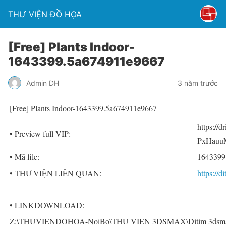
THƯ VIỆN ĐỒ HỌA
[Free] Plants Indoor-
1643399.5a674911e9667
Admin DH
3 năm trước
[Free] Plants Indoor-1643399.5a674911e9667
https://
• Preview full VIP:
PxHauu
• Mã file:
1643399
• THƯ VIỆN LIÊN QUAN:
https://
______________________________________________
• LINKDOWNLOAD:
Z:\THUVIENDOHOA-NoiBo\THU VIEN 3DSMAX\Ditim 3dsmax P