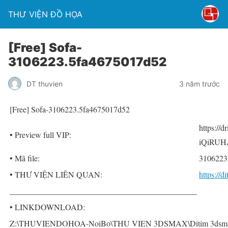
THƯ VIỆN ĐỒ HỌA
[Free] Sofa-
3106223.5fa4675017d52
DT thuvien
3 năm trước
[Free] Sofa-3106223.5fa4675017d52
https://
• Preview full VIP:
iQiRUH
• Mã file:
3106223
• THƯ VIỆN LIÊN QUAN:
https://
______________________________________________
• LINKDOWNLOAD:
Z:\THUVIENDOHOA-NoiBo\THU VIEN 3DSMAX\Ditim 3dsmax P