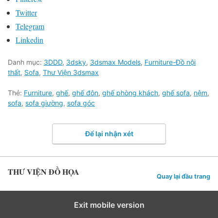
Twitter
Telegram
Linkedin
Danh mục:
3DDD
,
3dsky
,
3dsmax Models
,
Furniture-Đồ nội
thất
,
Sofa
,
Thư Viện 3dsmax
Thẻ:
Furniture
,
ghế
,
ghế đôn
,
ghế phòng khách
,
ghế sofa
,
nệm
,
sofa
,
sofa giường
,
sofa góc
Để lại nhận xét
THƯ VIỆN ĐỒ HỌA
Quay lại đầu trang
Exit mobile version