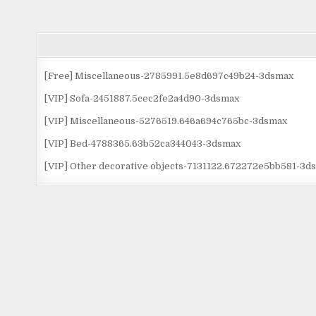
[Free] Miscellaneous-2785991.5e8d697c49b24-3dsmax
[VIP] Sofa-2451887.5cec2fe2a4d90-3dsmax
[VIP] Miscellaneous-5276519.646a694c765bc-3dsmax
[VIP] Bed-4788365.63b52ca344043-3dsmax
[VIP] Other decorative objects-7131122.672272e5bb581-3d