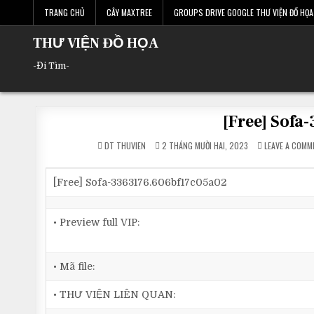
Skip
TRANG CHỦ
CÂY MAXTREE
GROUPS DRIVE GOOGLE THƯ VIỆN ĐỒ HỌA 
to
content
THƯ VIỆN ĐỒ HỌA
-Đi Tìm-
[Free] Sof
DT THUVIEN
2 THÁNG MƯỜI HAI, 2023
LEAVE A COMM
[Free] Sofa-3363176.606bf17c05a02
• Preview full VIP:
• Mã file:
• THƯ VIỆN LIÊN QUAN: