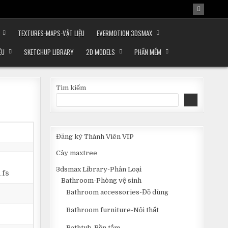
TEXTURES-MAPS-VẬT LIỆU
EVERMOTION 3DSMAX
ỆU
SKETCHUP LIBRARY
2D MODELS
PHẦN MỀM
Tìm kiếm
Đăng ký Thành Viên VIP
Cây maxtree
3dsmax Library-Phân Loại
_fs
Bathroom-Phòng vệ sinh
Bathroom accessories-Đồ dùng
Bathroom furniture-Nội thất
Bathtub-Bồn tắm