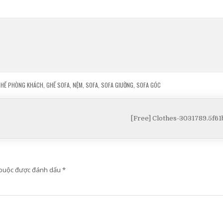
GHẾ PHÒNG KHÁCH
,
GHẾ SOFA
,
NỆM
,
SOFA
,
SOFA GIƯỜNG
,
SOFA GÓC
[Free] Clothes-3031789.5f6
 buộc được đánh dấu
*