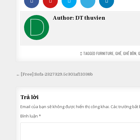
Author:
DT thuvien
TAGGED
FURNITURE
,
GHẾ
,
GHẾ ĐÔN
,
Điều
← [Free] Sofa-2327329.5c301af11036b
hướng
bài
Trả lời
viết
Email của bạn sẽ không được hiển thị công khai.
Các trường bắt
Bình luận
*