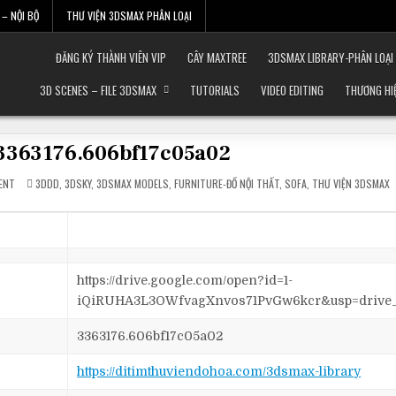
– NỘI BỘ
THƯ VIỆN 3DSMAX PHÂN LOẠI
ĐĂNG KÝ THÀNH VIÊN VIP
CÂY MAXTREE
3DSMAX LIBRARY-PHÂN LOẠI
3D SCENES – FILE 3DSMAX
TUTORIALS
VIDEO EDITING
THƯƠNG HI
a-3363176.606bf17c05a02
ON
POSTED
ENT
3DDD
,
3DSKY
,
3DSMAX MODELS
,
FURNITURE-ĐỒ NỘI THẤT
,
SOFA
,
THƯ VIỆN 3DSMAX
[FREE]
IN
SOFA-
3363176.606BF17C05A02
https://drive.google.com/open?id=1-
iQiRUHA3L3OWfvagXnvos71PvGw6kcr&usp=drive
3363176.606bf17c05a02
https://ditimthuviendohoa.com/3dsmax-library