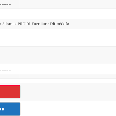
_____
dsmax PRO\01-Furniture-Ditim\Sofa
_____
EE