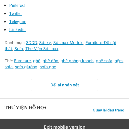
Pinterest
Twitter
Telegram
Linkedin
Danh mục:
3DDD
,
3dsky
,
3dsmax Models
,
Furniture-Đồ nội
thất
,
Sofa
,
Thư Viện 3dsmax
Thẻ:
Furniture
,
ghế
,
ghế đôn
,
ghế phòng khách
,
ghế sofa
,
nệm
,
sofa
,
sofa giường
,
sofa góc
Để lại nhận xét
THƯ VIỆN ĐỒ HỌA
Quay lại đầu trang
Exit mobile version