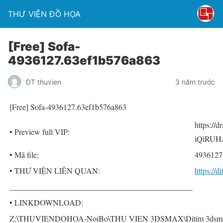
THƯ VIỆN ĐỒ HỌA
[Free] Sofa-
4936127.63ef1b576a863
DT thuvien
3 năm trước
[Free] Sofa-4936127.63ef1b576a863
https://
• Preview full VIP:
iQiRUH
• Mã file:
4936127
• THƯ VIỆN LIÊN QUAN:
https://
______________________________________________
• LINKDOWNLOAD:
Z:\THUVIENDOHOA-NoiBo\THU VIEN 3DSMAX\Ditim 3dsmax P