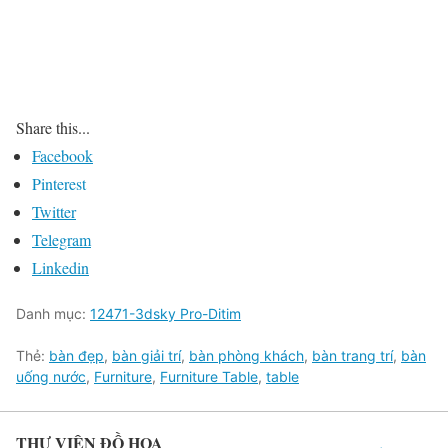
Share this...
Facebook
Pinterest
Twitter
Telegram
Linkedin
Danh mục:
12471-3dsky Pro-Ditim
Thẻ:
bàn đẹp
,
bàn giải trí
,
bàn phòng khách
,
bàn trang trí
,
bàn
uống nước
,
Furniture
,
Furniture Table
,
table
THƯ VIỆN ĐỒ HỌA