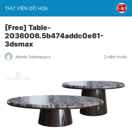
THƯ VIỆN ĐỒ HỌA
[Free] Table-
2036006.5b474addc0e61-
3dsmax
Admin 3dsmaxpro
2 năm trước