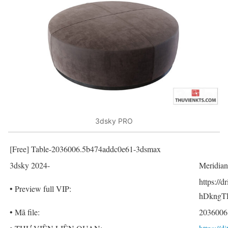
3dsky PRO
[Free] Table-2036006.5b474addc0e61-3dsmax
3dsky 2024-
Meridian
https://
• Preview full VIP:
hDkngTH
• Mã file:
2036006