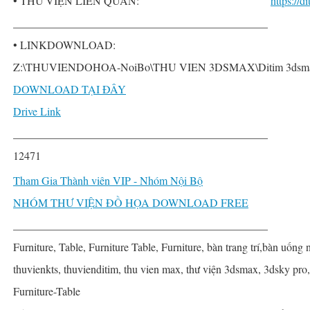
• THƯ VIỆN LIÊN QUAN:
https://
______________________________________________
• LINKDOWNLOAD:
Z:\THUVIENDOHOA-NoiBo\THU VIEN 3DSMAX\Ditim 3dsmax P
DOWNLOAD TẠI ĐÂY
Drive Link
______________________________________________
12471
Tham Gia Thành viên VIP - Nhóm Nội Bộ
NHÓM THƯ VIỆN ĐỒ HỌA DOWNLOAD FREE
______________________________________________
Furniture, Table, Furniture Table, Furniture, bàn trang trí,bàn uống 
thuvienkts, thuvienditim, thu vien max, thư viện 3dsmax, 3dsky pro,
Furniture-Table