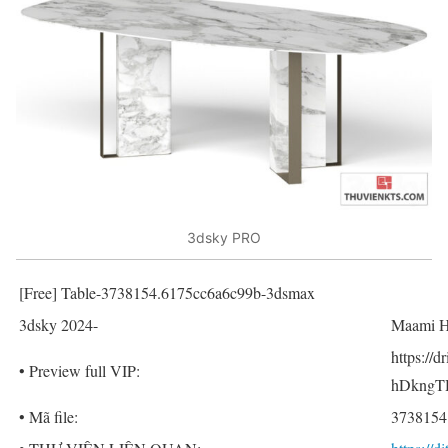
3dsky PRO
[Free] Table-3738154.6175cc6a6c99b-3dsmax
3dsky 2024-
Maami H
https://
• Preview full VIP:
hDkngTH
• Mã file:
3738154