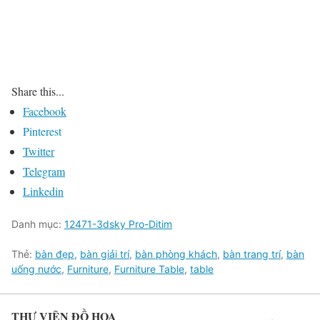
Share this...
Facebook
Pinterest
Twitter
Telegram
Linkedin
Danh mục:
12471-3dsky Pro-Ditim
Thẻ:
bàn đẹp
,
bàn giải trí
,
bàn phòng khách
,
bàn trang trí
,
bàn
uống nước
,
Furniture
,
Furniture Table
,
table
THƯ VIỆN ĐỒ HỌA