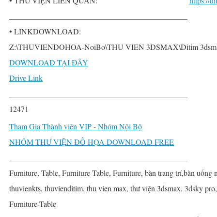
• THƯ VIỆN LIÊN QUAN:
https://
______________________________________________
• LINKDOWNLOAD:
Z:\THUVIENDOHOA-NoiBo\THU VIEN 3DSMAX\Ditim 3dsmax P
DOWNLOAD TẠI ĐÂY
Drive Link
______________________________________________
12471
Tham Gia Thành viên VIP - Nhóm Nội Bộ
NHÓM THƯ VIỆN ĐỒ HỌA DOWNLOAD FREE
______________________________________________
Furniture, Table, Furniture Table, Furniture, bàn trang trí,bàn uống 
thuvienkts, thuvienditim, thu vien max, thư viện 3dsmax, 3dsky pro,
Furniture-Table