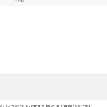
Table
ÁCH
,
BÀN TRANG TRÍ
,
BÀN UỐNG NƯỚC
,
FURNITURE
,
FURNITURE TABLE
,
TABLE