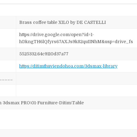
Brass coffee table XILO by DE CASTELLI
https://drive.google.com/open?id=1-
hDkngTH6lQfyrs67AXJs9k82quIINhM&usp=drive_fs
5525332.64c9110d37a77
https://ditimthuviendohoa.com/3dsmax-library
_____
dsmax PRO\01-Furniture-Ditim\Table