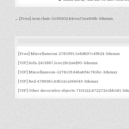
Điều
← [Free] Arm chair-5539302.64cea75ee816b-3dsmax
hướng
bài
viết
[Free] Miscellaneous-2785991.5e8d697c49b24-3dsmax
[VIP] Sofa-2451887.5cec2fe2a4d90-3dsmax
[VIP] Miscellaneous-5276519.646a694c765bc-3dsmax
[VIP] Bed-4788365.63b52ca344043-3dsmax
[VIP] Other decorative objects-7131122.672272e5bb581-3d