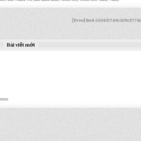
[Free] Bed-5504317.64c109c977
Bài viết mới
smax