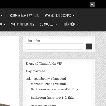
TEXTURES-MAPS-VẬT LIỆU
EVERMOTION 3DSMAX
ỆU
SKETCHUP LIBRARY
2D MODELS
PHẦN MỀM
Tìm kiếm
Đăng ký Thành Viên VIP
Cây maxtree
3dsmax Library-Phân Loại
Bathroom-Phòng vệ sinh
Bathroom accessories-Đồ dùng
Bathroom furniture-Nội thất
Bathtub-Bồn tắm