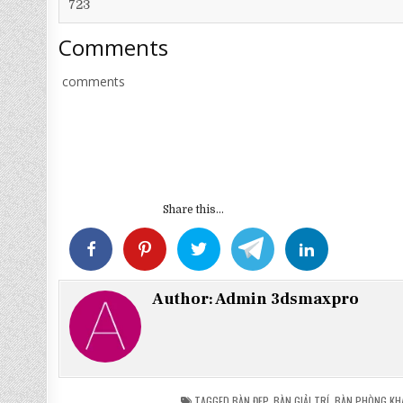
723
Comments
comments
Share this...
Author:
Admin 3dsmaxpro
TAGGED
BÀN ĐẸP
,
BÀN GIẢI TRÍ
,
BÀN PHÒNG KH