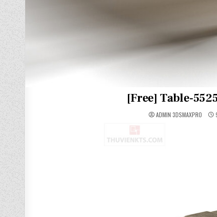
[Free] Table-55
ADMIN 3DSMAXPRO
9