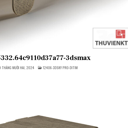
25332.64c9110d37a77-3dsmax
POSTED
 THÁNG MƯỜI HAI, 2024
12406-3DSKY PRO-DITIM
IN