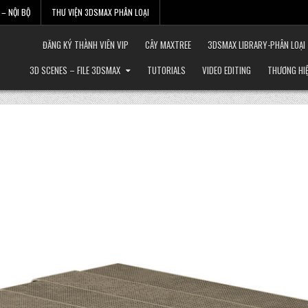
– NỘI BỘ
THƯ VIỆN 3DSMAX PHÂN LOẠI
ĐĂNG KÝ THÀNH VIÊN VIP
CÂY MAXTREE
3DSMAX LIBRARY-PHÂN LOẠI
3D SCENES – FILE 3DSMAX
TUTORIALS
VIDEO EDITING
THƯƠNG HI