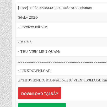
[Free] Table-5525332.64c9110d37a77-3dsmax
3dsky 2024-
• Preview full VIP:
• Mã file:
• THƯ VIỆN LIÊN QUAN:
_________________________________________
• LINKDOWNLOAD:
Z:\THUVIENDOHOA-NoiBo\THU VIEN 3DSMAX\Ditim 3
DOWNLOAD TẠI ĐÂY