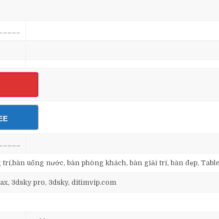
_____
EE
_____
g trí,bàn uống nước, bàn phòng khách, bàn giải trí, bàn đẹp, Table
ax, 3dsky pro, 3dsky, ditimvip.com