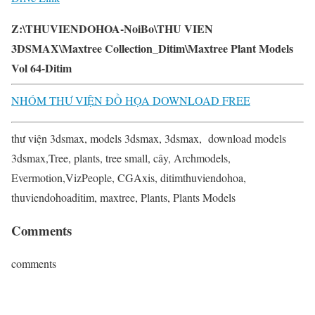
Z:\THUVIENDOHOA-NoiBo\THU VIEN
3DSMAX\Maxtree Collection_Ditim\Maxtree Plant Models
Vol 64-Ditim
NHÓM THƯ VIỆN ĐỒ HỌA DOWNLOAD FREE
thư viện 3dsmax, models 3dsmax, 3dsmax, download models
3dsmax,Tree, plants, tree small, cây, Archmodels,
Evermotion,VizPeople, CGAxis, ditimthuviendohoa,
thuviendohoaditim, maxtree, Plants, Plants Models
Comments
comments