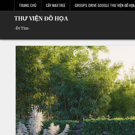
Skip
TRANG CHỦ
CÂY MAXTREE
GROUPS DRIVE GOOGLE THƯ VIỆN ĐỒ HỌA 
to
content
THƯ VIỆN ĐỒ HỌA
-Đi Tìm-