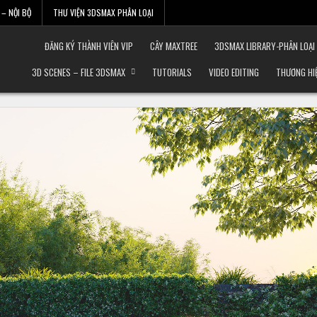
– NỘI BỘ
THƯ VIỆN 3DSMAX PHÂN LOẠI
ĐĂNG KÝ THÀNH VIÊN VIP
CÂY MAXTREE
3DSMAX LIBRARY-PHÂN LOẠI
3D SCENES – FILE 3DSMAX
TUTORIALS
VIDEO EDITING
THƯƠNG HI