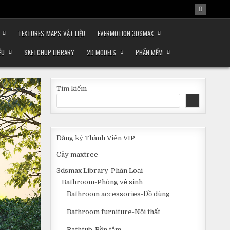
TEXTURES-MAPS-VẬT LIỆU
EVERMOTION 3DSMAX
ỆU
SKETCHUP LIBRARY
2D MODELS
PHẦN MỀM
Tìm kiếm
Đăng ký Thành Viên VIP
Cây maxtree
3dsmax Library-Phân Loại
Bathroom-Phòng vệ sinh
Bathroom accessories-Đồ dùng
Bathroom furniture-Nội thất
Bathtub-Bồn tắm