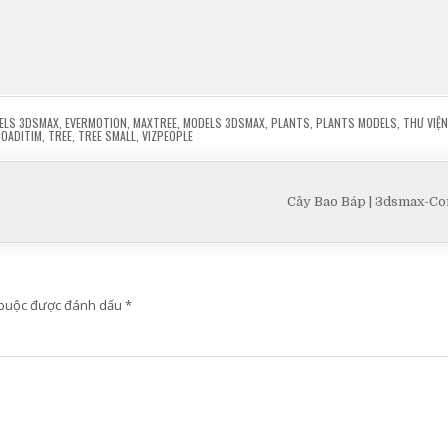
ELS 3DSMAX
,
EVERMOTION
,
MAXTREE
,
MODELS 3DSMAX
,
PLANTS
,
PLANTS MODELS
,
THƯ VIỆ
OADITIM
,
TREE
,
TREE SMALL
,
VIZPEOPLE
Cây Bao Báp | 3dsmax-C
 buộc được đánh dấu
*