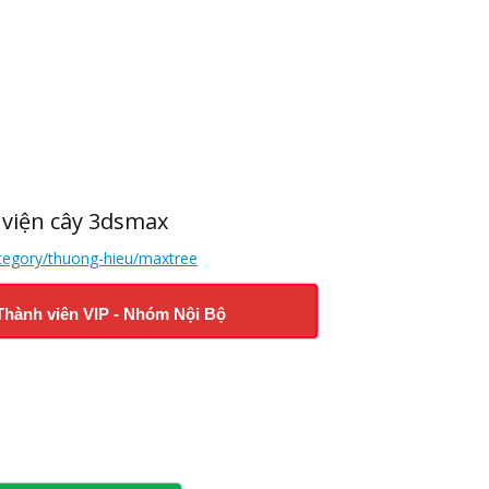
 viện cây 3dsmax
ategory/thuong-hieu/maxtree
Thành viên VIP - Nhóm Nội Bộ