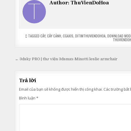
Author:
ThuVienDoHoa
TAGGED
CÂY
,
CÂY CẢNH
,
CGAXIS
,
DITIMTHUVIENDOHOA
,
DOWNLOAD MOD
THUVIENDOH
Điều
← 3dsky PRO | thư viện 3dsmax-Minotti leslie armchair
hướng
bài
Trả lời
viết
Email của bạn sẽ không được hiển thị công khai.
Các trường bắt
Bình luận
*