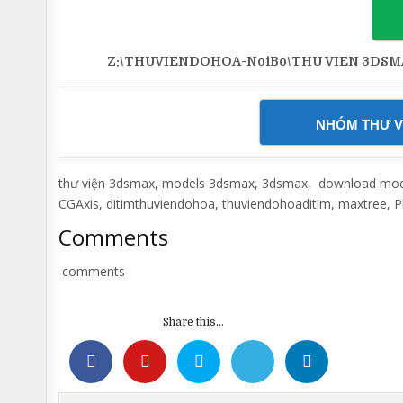
Z:\THUVIENDOHOA-NoiBo\THU VIEN 3DSMAX\Ma
NHÓM THƯ V
thư viện 3dsmax, models 3dsmax, 3dsmax, download models
CGAxis, ditimthuviendohoa, thuviendohoaditim, maxtree, P
Comments
comments
Share this...