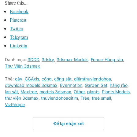
Share this...
Facebook
Pinterest
Twitter
Telegram
Linkedin
Danh mục:
3DDD
,
3dsky
,
3dsmax Models
,
Fence-Hàng rào
,
Thư Viện 3dsmax
Thẻ:
cây
,
CGAxis
,
cổng
,
cổng sắt
,
ditimthuviendohoa
,
download models 3dsmax
,
Evermotion
,
Garden Set
,
hàng rào
,
lan sắt
,
Maxtree
,
models 3dsmax
,
Other
,
plants
,
Plants Models
,
thư viện 3dsmax
,
thuviendohoaditim
,
Tree
,
tree small
,
VizPeople
Để lại nhận xét