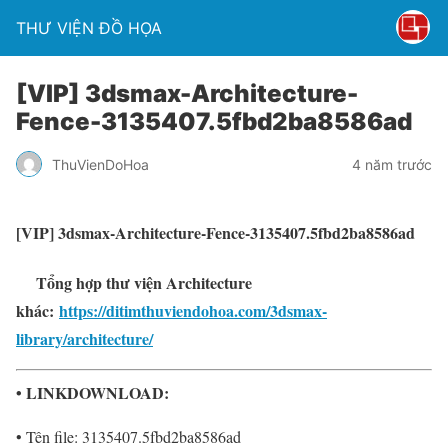
THƯ VIỆN ĐỒ HỌA
[VIP] 3dsmax-Architecture-
Fence-3135407.5fbd2ba8586ad
ThuVienDoHoa
4 năm trước
[VIP] 3dsmax-Architecture-Fence-3135407.5fbd2ba8586ad
Tổng hợp thư viện Architecture
khác:
https://ditimthuviendohoa.com/3dsmax-
library/architecture/
• LINKDOWNLOAD:
• Tên file: 3135407.5fbd2ba8586ad