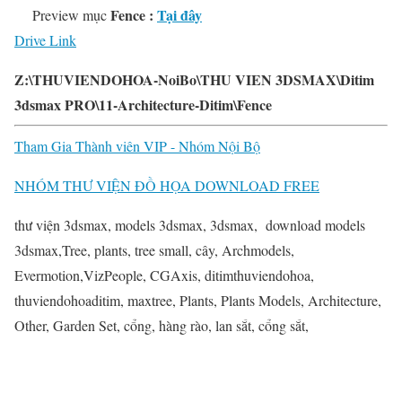
Fence :
Tại đây
Preview mục
Drive Link
Z:\THUVIENDOHOA-NoiBo\THU VIEN 3DSMAX\Ditim
3dsmax PRO\11-Architecture-Ditim\Fence
Tham Gia Thành viên VIP - Nhóm Nội Bộ
NHÓM THƯ VIỆN ĐỒ HỌA DOWNLOAD FREE
thư viện 3dsmax, models 3dsmax, 3dsmax, download models
3dsmax,Tree, plants, tree small, cây, Archmodels,
Evermotion,VizPeople, CGAxis, ditimthuviendohoa,
thuviendohoaditim, maxtree, Plants, Plants Models, Architecture,
Other, Garden Set, cổng, hàng rào, lan sắt, cổng sắt,