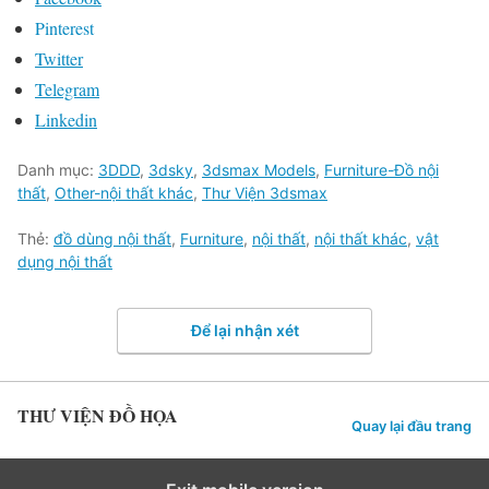
Pinterest
Twitter
Telegram
Linkedin
Danh mục:
3DDD
,
3dsky
,
3dsmax Models
,
Furniture-Đồ nội
thất
,
Other-nội thất khác
,
Thư Viện 3dsmax
Thẻ:
đồ dùng nội thất
,
Furniture
,
nội thất
,
nội thất khác
,
vật
dụng nội thất
Để lại nhận xét
THƯ VIỆN ĐỒ HỌA
Quay lại đầu trang