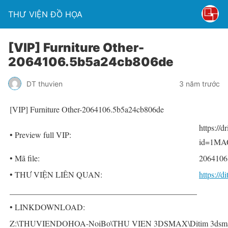
THƯ VIỆN ĐỒ HỌA
[VIP] Furniture Other-
2064106.5b5a24cb806de
DT thuvien
3 năm trước
[VIP] Furniture Other-2064106.5b5a24cb806de
https://
• Preview full VIP:
id=1MA
• Mã file:
2064106
• THƯ VIỆN LIÊN QUAN:
https://
______________________________________________
• LINKDOWNLOAD:
Z:\THUVIENDOHOA-NoiBo\THU VIEN 3DSMAX\Ditim 3dsmax P