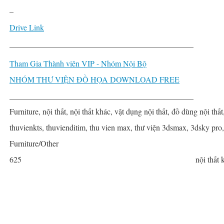
–
Drive Link
______________________________________________
Tham Gia Thành viên VIP - Nhóm Nội Bộ
NHÓM THƯ VIỆN ĐỒ HỌA DOWNLOAD FREE
______________________________________________
Furniture, nội thất, nội thất khác, vật dụng nội thất, đồ dùng nội thất
thuvienkts, thuvienditim, thu vien max, thư viện 3dsmax, 3dsky pro
Furniture/Other
625
nội thất 