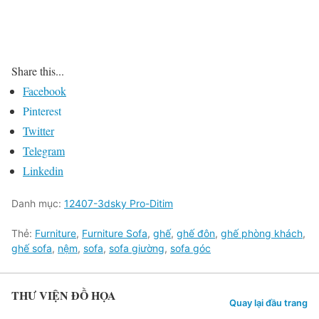
Share this...
Facebook
Pinterest
Twitter
Telegram
Linkedin
Danh mục:
12407-3dsky Pro-Ditim
Thẻ:
Furniture
,
Furniture Sofa
,
ghế
,
ghế đôn
,
ghế phòng khách
,
ghế sofa
,
nệm
,
sofa
,
sofa giường
,
sofa góc
THƯ VIỆN ĐỒ HỌA
Quay lại đầu trang