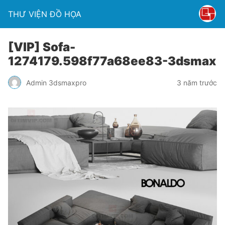
THƯ VIỆN ĐỒ HỌA
[VIP] Sofa-
1274179.598f77a68ee83-3dsmax
Admin 3dsmaxpro
3 năm trước