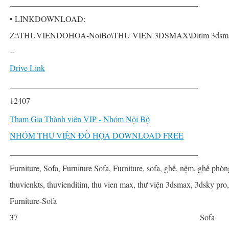
______________________________________________
• LINKDOWNLOAD:
Z:\THUVIENDOHOA-NoiBo\THU VIEN 3DSMAX\Ditim 3dsmax P
–
Drive Link
______________________________________________
12407
Tham Gia Thành viên VIP - Nhóm Nội Bộ
NHÓM THƯ VIỆN ĐỒ HỌA DOWNLOAD FREE
______________________________________________
Furniture, Sofa, Furniture Sofa, Furniture, sofa, ghế, nệm, ghế phòn
thuvienkts, thuvienditim, thu vien max, thư viện 3dsmax, 3dsky pro
Furniture-Sofa
37
Sofa