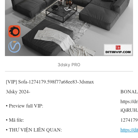
3dsky PRO
[VIP] Sofa-1274179.598f77a68ee83-3dsmax
3dsky 2024-
BONALD
https://
• Preview full VIP:
iQiRUH
• Mã file:
1274179
• THƯ VIỆN LIÊN QUAN:
https://