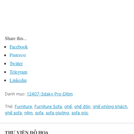
Share this...
Facebook
Pinterest
Twitter
Telegram
Linkedin
Danh mục:
12407-3dsky Pro-Ditim
Thẻ:
Furniture
,
Furniture Sofa
,
ghế
,
ghế đôn
,
ghế phòng khách
,
ghế sofa
,
nệm
,
sofa
,
sofa giường
,
sofa góc
THƯ VIỆN ĐỒ HỌA