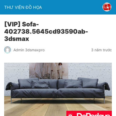
THƯ VIỆN ĐỒ HỌA
[VIP] Sofa-
402738.5645cd93590ab-
3dsmax
Admin 3dsmaxpro
3 năm trước