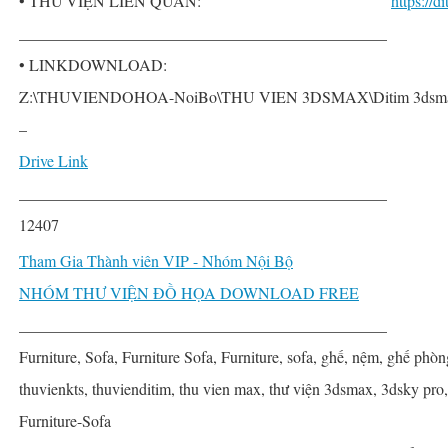
• THƯ VIỆN LIÊN QUAN:
https://
______________________________________________
• LINKDOWNLOAD:
Z:\THUVIENDOHOA-NoiBo\THU VIEN 3DSMAX\Ditim 3dsmax P
–
Drive Link
______________________________________________
12407
Tham Gia Thành viên VIP - Nhóm Nội Bộ
NHÓM THƯ VIỆN ĐỒ HỌA DOWNLOAD FREE
______________________________________________
Furniture, Sofa, Furniture Sofa, Furniture, sofa, ghế, nệm, ghế phòn
thuvienkts, thuvienditim, thu vien max, thư viện 3dsmax, 3dsky pro
Furniture-Sofa