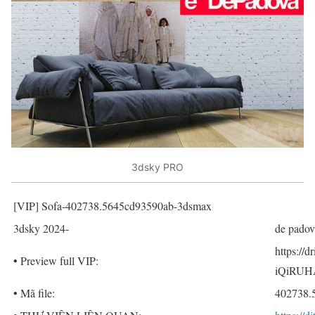
3dsky PRO
[VIP] Sofa-402738.5645cd93590ab-3dsmax
3dsky 2024-
de padov
https://
• Preview full VIP:
iQiRUH
• Mã file:
402738.