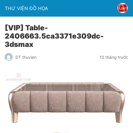
THƯ VIỆN ĐỒ HỌA
[VIP] Table-
2406663.5ca3371e309dc-
3dsmax
DT thuvien
10 tháng trước