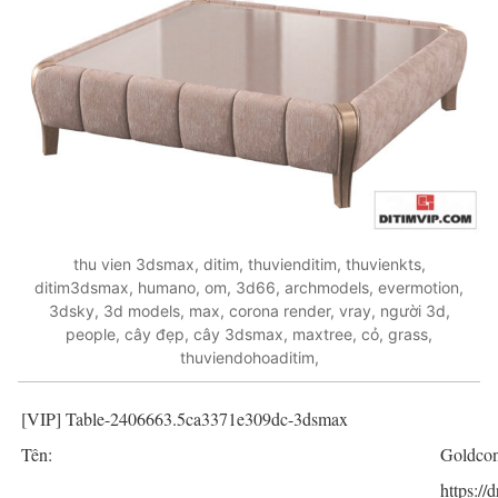
thu vien 3dsmax, ditim, thuvienditim, thuvienkts,
ditim3dsmax, humano, om, 3d66, archmodels, evermotion,
3dsky, 3d models, max, corona render, vray, người 3d,
people, cây đẹp, cây 3dsmax, maxtree, cỏ, grass,
thuviendohoaditim,
[VIP] Table-2406663.5ca3371e309dc-3dsmax
Tên:
Goldcon
https://