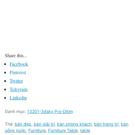
Share this...
Facebook
Pinterest
Twitter
Telegram
Linkedin
Danh mục:
13201-3dsky Pro-Ditim
Thẻ:
bàn đẹp
,
bàn giải trí
,
bàn phòng khách
,
bàn trang trí
,
bàn
uống nước
,
Furniture
,
Furniture Table
,
table