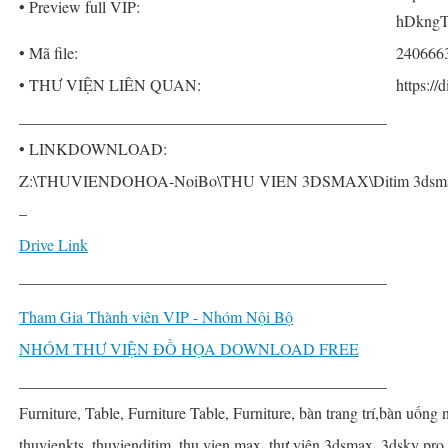
• Preview full VIP:
hDkngT
• Mã file:
240666
• THƯ VIỆN LIÊN QUAN:
https://
______________________________________________
• LINKDOWNLOAD:
Z:\THUVIENDOHOA-NoiBo\THU VIEN 3DSMAX\Ditim 3dsmax P
–
Drive Link
______________________________________________
Tham Gia Thành viên VIP - Nhóm Nội Bộ
NHÓM THƯ VIỆN ĐỒ HỌA DOWNLOAD FREE
______________________________________________
Furniture, Table, Furniture Table, Furniture, bàn trang trí,bàn uống 
thuvienkts, thuvienditim, thu vien max, thư viện 3dsmax, 3dsky pro