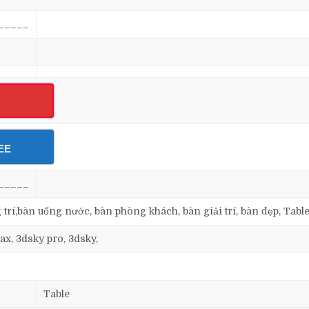
_____
EE
_____
g trí,bàn uống nước, bàn phòng khách, bàn giải trí, bàn đẹp, Table
ax, 3dsky pro, 3dsky,
Table