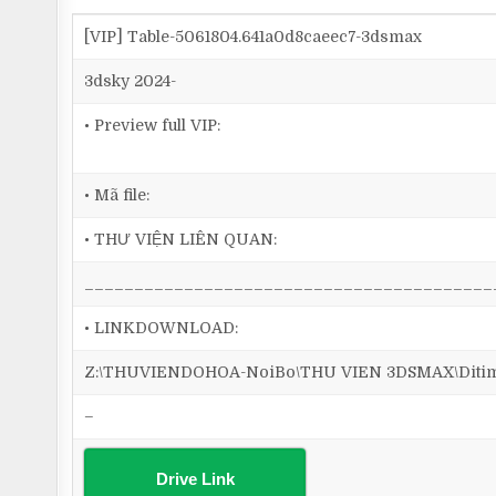
[VIP] Table-5061804.641a0d8caeec7-3dsmax
3dsky 2024-
• Preview full VIP:
• Mã file:
• THƯ VIỆN LIÊN QUAN:
_________________________________________
• LINKDOWNLOAD:
Z:\THUVIENDOHOA-NoiBo\THU VIEN 3DSMAX\Ditim 3
–
Drive Link