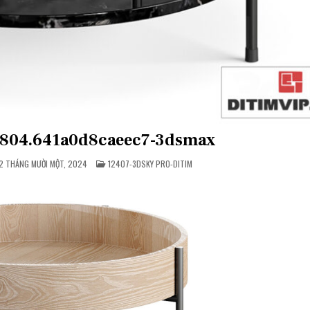
61804.641a0d8caeec7-3dsmax
POSTED
2 THÁNG MƯỜI MỘT, 2024
12407-3DSKY PRO-DITIM
IN