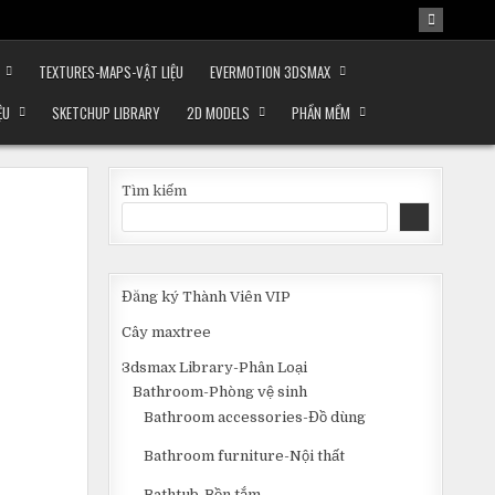
TEXTURES-MAPS-VẬT LIỆU
EVERMOTION 3DSMAX
ỆU
SKETCHUP LIBRARY
2D MODELS
PHẦN MỀM
Tìm kiếm
Đăng ký Thành Viên VIP
Cây maxtree
3dsmax Library-Phân Loại
Bathroom-Phòng vệ sinh
Bathroom accessories-Đồ dùng
Bathroom furniture-Nội thất
Bathtub-Bồn tắm