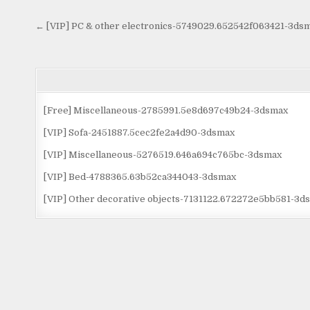
Điều
← [VIP] PC & other electronics-5749029.652542f063421-3ds
hướng
bài
viết
[Free] Miscellaneous-2785991.5e8d697c49b24-3dsmax
[VIP] Sofa-2451887.5cec2fe2a4d90-3dsmax
[VIP] Miscellaneous-5276519.646a694c765bc-3dsmax
[VIP] Bed-4788365.63b52ca344043-3dsmax
[VIP] Other decorative objects-7131122.672272e5bb581-3d