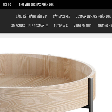
– NỘI BỘ
THƯ VIỆN 3DSMAX PHÂN LOẠI
ĐĂNG KÝ THÀNH VIÊN VIP
CÂY MAXTREE
3DSMAX LIBRARY-PHÂN LOẠI
3D SCENES – FILE 3DSMAX
TUTORIALS
VIDEO EDITING
THƯƠNG HI