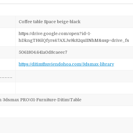
Coffee table Space beige-black
https://drive.google.com/open?id=1-
hDkngTH6lQfyrs67AXJs9k82quIINhM&usp=drive_fs
5061804.641a0d8caeec7
https://ditimthuviendohoa.com/3dsmax-library
_____
dsmax PRO\01-Furniture-Ditim\Table