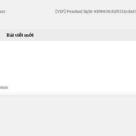
max
[VIP] Pendant light-4396656.62f1112cda
Bài viết mới
smax