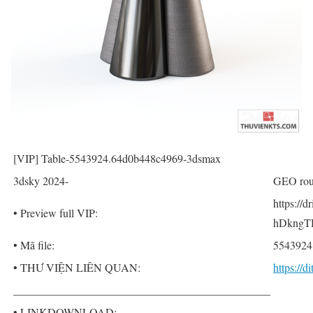
[VIP] Table-5543924.64d0b448c4969-3dsmax
3dsky 2024-
GEO rou
https://
• Preview full VIP:
hDkngTH
• Mã file:
5543924
• THƯ VIỆN LIÊN QUAN:
https://
______________________________________________
• LINKDOWNLOAD: