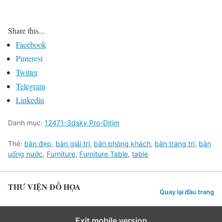
Share this...
Facebook
Pinterest
Twitter
Telegram
Linkedin
Danh mục:
12471-3dsky Pro-Ditim
Thẻ:
bàn đẹp
,
bàn giải trí
,
bàn phòng khách
,
bàn trang trí
,
bàn
uống nước
,
Furniture
,
Furniture Table
,
table
THƯ VIỆN ĐỒ HỌA
Quay lại đầu trang
Exit mobile version