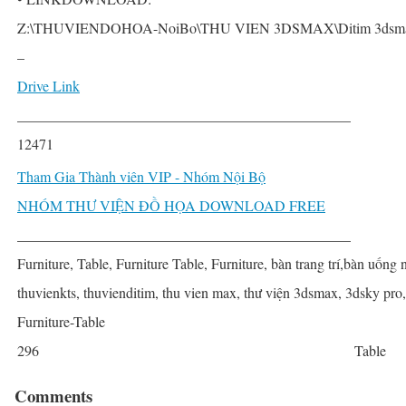
Z:\THUVIENDOHOA-NoiBo\THU VIEN 3DSMAX\Ditim 3dsmax P
–
Drive Link
______________________________________________
12471
Tham Gia Thành viên VIP - Nhóm Nội Bộ
NHÓM THƯ VIỆN ĐỒ HỌA DOWNLOAD FREE
______________________________________________
Furniture, Table, Furniture Table, Furniture, bàn trang trí,bàn uống 
thuvienkts, thuvienditim, thu vien max, thư viện 3dsmax, 3dsky pro,
Furniture-Table
296
Table
Comments