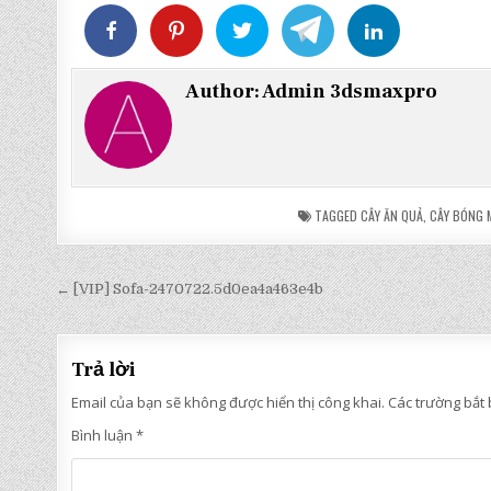
Author:
Admin 3dsmaxpro
TAGGED
CÂY ĂN QUẢ
,
CÂY BÓNG 
Điều
← [VIP] Sofa-2470722.5d0ea4a463e4b
hướng
bài
Trả lời
viết
Email của bạn sẽ không được hiển thị công khai.
Các trường bắt
Bình luận
*