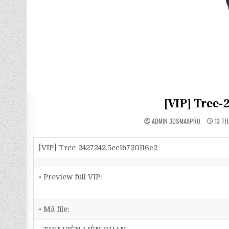
[VIP] Tree
ADMIN 3DSMAXPRO
13 TH
[VIP] Tree-2427242.5cc1b720116c2
• Preview full VIP:
• Mã file: