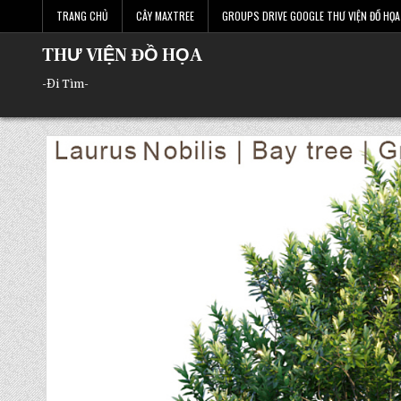
Skip
TRANG CHỦ
CÂY MAXTREE
GROUPS DRIVE GOOGLE THƯ VIỆN ĐỒ HỌA 
to
content
THƯ VIỆN ĐỒ HỌA
-Đi Tìm-