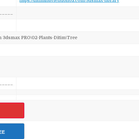
https://ditimthuviendohoa.com/3dsmax-library
_____
3dsmax PRO\02-Plants-Ditim\Tree
_____
EE