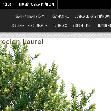
– NỘI BỘ
THƯ VIỆN 3DSMAX PHÂN LOẠI
ĐĂNG KÝ THÀNH VIÊN VIP
CÂY MAXTREE
3DSMAX LIBRARY-PHÂN LOẠI
3D SCENES – FILE 3DSMAX
TUTORIALS
VIDEO EDITING
THƯƠNG HI