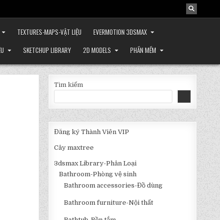
TEXTURES-MAPS-VẬT LIỆU
EVERMOTION 3DSMAX
ỆU
SKETCHUP LIBRARY
2D MODELS
PHẦN MỀM
Tìm kiếm
Đăng ký Thành Viên VIP
Cây maxtree
3dsmax Library-Phân Loại
Bathroom-Phòng vệ sinh
Bathroom accessories-Đồ dùng
Bathroom furniture-Nội thất
Bathtub-Bồn tắm