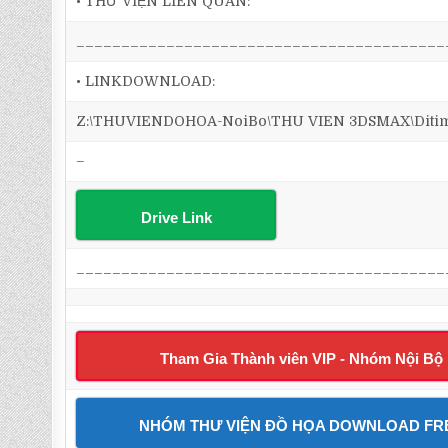
• THƯ VIỆN LIÊN QUAN:
_________________________________________
• LINKDOWNLOAD:
Z:\THUVIENDOHOA-NoiBo\THU VIEN 3DSMAX\Ditim 
–
Drive Link
_________________________________________
Tham Gia Thành viên VIP - Nhóm Nội Bộ
NHÓM THƯ VIỆN ĐỒ HỌA DOWNLOAD FR