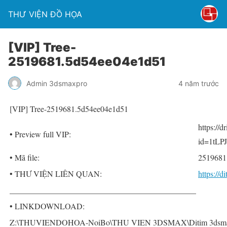
THƯ VIỆN ĐỒ HỌA
[VIP] Tree-
2519681.5d54ee04e1d51
Admin 3dsmaxpro
4 năm trước
[VIP] Tree-2519681.5d54ee04e1d51
https://
• Preview full VIP:
id=1tLP
• Mã file:
2519681
• THƯ VIỆN LIÊN QUAN:
https://
______________________________________________
• LINKDOWNLOAD:
Z:\THUVIENDOHOA-NoiBo\THU VIEN 3DSMAX\Ditim 3dsmax P