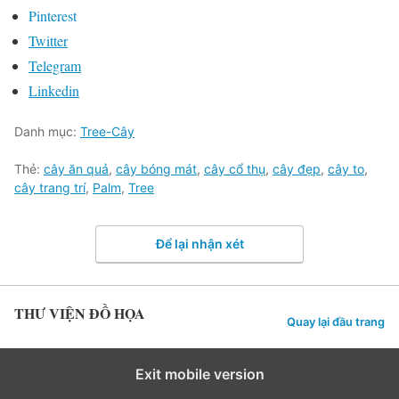
Pinterest
Twitter
Telegram
Linkedin
Danh mục:
Tree-Cây
Thẻ:
cây ăn quả
,
cây bóng mát
,
cây cổ thụ
,
cây đẹp
,
cây to
,
cây trang trí
,
Palm
,
Tree
Để lại nhận xét
THƯ VIỆN ĐỒ HỌA
Quay lại đầu trang
Exit mobile version